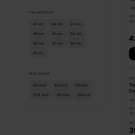
50
FRAMEMAAT
2
O
41 cm
44 cm
47 cm
49 cm
51 cm
53 cm
4
55 cm
57 cm
59 cm
61 cm
WIELMAAT
TW
CO
Tw
20 inch
24 inch
26 inch
Cr
27,5 inch
28 inch
29 inch
c
61
3
O
ACT
3