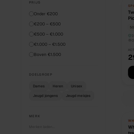
PRIJS
TW
SP
Tw
Onder €200
Pi
€200 – €500
tr
50
€500 – €1.000
3
O
€1.000 – €1.500
ACT
Boven €1.500
2
DOELGROEP
Dames
Heren
Unisex
Jeugd jongens
Jeugd meisjes
MERK
NI
WH
Wh
D
Merken laden...
tr