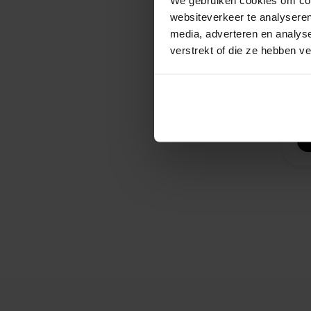
Br
websiteverkeer te analyseren
c
57
media, adverteren en analys
verstrekt of die ze hebben v
3
O
ACT
4