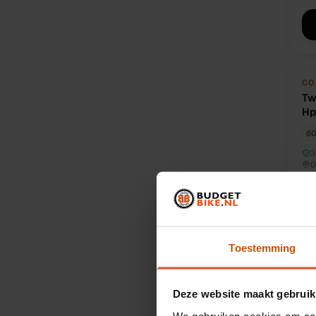
TW
CO
Tw
Hp
c
60
3
O
ACT
4
Toestemming
Deze website maakt gebruik
TW
BS
Tw
We gebruiken cookies om cont