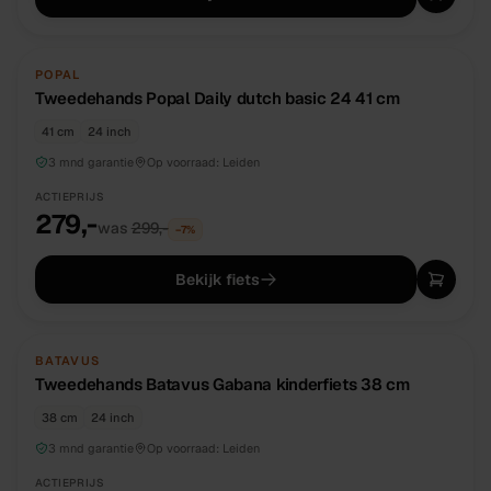
TWEEDEHANDS
UNIEK
POPAL
Tweedehands Popal Daily dutch basic 24 41 cm
41 cm
24 inch
3 mnd garantie
Op voorraad:
Leiden
ACTIEPRIJS
279,-
was
299,-
−
7
%
Bekijk fiets
TWEEDEHANDS
UNIEK
BATAVUS
Tweedehands Batavus Gabana kinderfiets 38 cm
38 cm
24 inch
3 mnd garantie
Op voorraad:
Leiden
ACTIEPRIJS