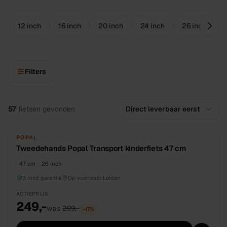
12 inch
16 inch
20 inch
24 inch
26 inch
Filters
Alle
fietsen
57
fietsen
gevonden
TWEEDEHANDS
UNIEK
POPAL
Tweedehands Popal Transport kinderfiets 47 cm
47 cm
26 inch
3 mnd garantie
Op voorraad:
Leiden
ACTIEPRIJS
249,-
was
299,-
−
17
%