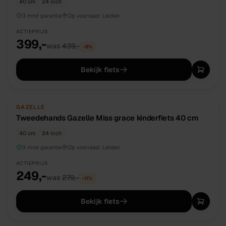
40 cm
24 inch
3 mnd garantie
Op voorraad:
Leiden
ACTIEPRIJS
399,-
was
439,-
−
9
%
Bekijk fiets
TWEEDEHANDS
UNIEK
GAZELLE
Tweedehands Gazelle Miss grace kinderfiets 40 cm
40 cm
24 inch
3 mnd garantie
Op voorraad:
Leiden
ACTIEPRIJS
249,-
was
279,-
−
11
%
Bekijk fiets