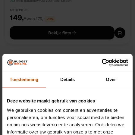
3 mnd garantie
Op voorraad:
Leiden
ACTIEPRIJS
149,-
was
179,-
−
17
%
Bekijk fiets
1
2
3
Pagina
1
van
3
·
57
fietsen
Toestemming
Details
Over
Deze website maakt gebruik van cookies
Welke kinderfiets past bij de
We gebruiken cookies om content en advertenties te
personaliseren, om functies voor social media te bieden
lengte van je kind?
en om ons websiteverkeer te analyseren. Ook delen we
informatie over uw gebruik van onze site met onze
De juiste
kinderfiets
kies je op basis van de