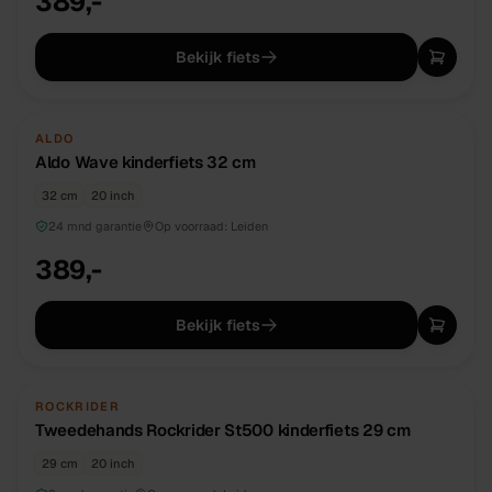
389,-
Bekijk fiets
NIEUW
DIRECT BESCHIKBAAR
ALDO
Aldo Wave kinderfiets 32 cm
32 cm
20 inch
24 mnd garantie
Op voorraad:
Leiden
389,-
Bekijk fiets
TWEEDEHANDS
UNIEK
ROCKRIDER
Tweedehands Rockrider St500 kinderfiets 29 cm
29 cm
20 inch