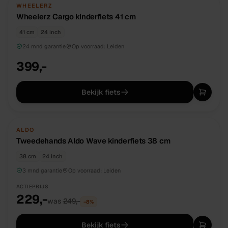
NIEUW
DIRECT BESCHIKBAAR
WHEELERZ
Wheelerz Cargo kinderfiets 41 cm
41 cm
24 inch
24 mnd garantie
Op voorraad:
Leiden
399,-
Bekijk fiets
TWEEDEHANDS
UNIEK
ALDO
Tweedehands Aldo Wave kinderfiets 38 cm
38 cm
24 inch
3 mnd garantie
Op voorraad:
Leiden
ACTIEPRIJS
229,-
was
249,-
−
8
%
Bekijk fiets