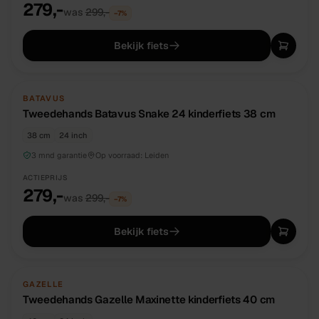
279,-
was
299,-
−
7
%
Bekijk fiets
TWEEDEHANDS
UNIEK
BATAVUS
Tweedehands Batavus Snake 24 kinderfiets 38 cm
38 cm
24 inch
3 mnd garantie
Op voorraad:
Leiden
ACTIEPRIJS
279,-
was
299,-
−
7
%
Bekijk fiets
TWEEDEHANDS
UNIEK
GAZELLE
Tweedehands Gazelle Maxinette kinderfiets 40 cm