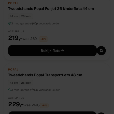
TWEEDEHANDS
UNIEK
POPAL
Tweedehands Popal Funjet 26 kinderfiets 44 cm
44 cm
26 inch
3 mnd garantie
Op voorraad:
Leiden
ACTIEPRIJS
219,-
was
269,-
−
19
%
Bekijk fiets
TWEEDEHANDS
UNIEK
POPAL
Tweedehands Popal Transportfiets 48 cm
48 cm
26 inch
3 mnd garantie
Op voorraad:
Leiden
ACTIEPRIJS
229,-
was
249,-
−
8
%