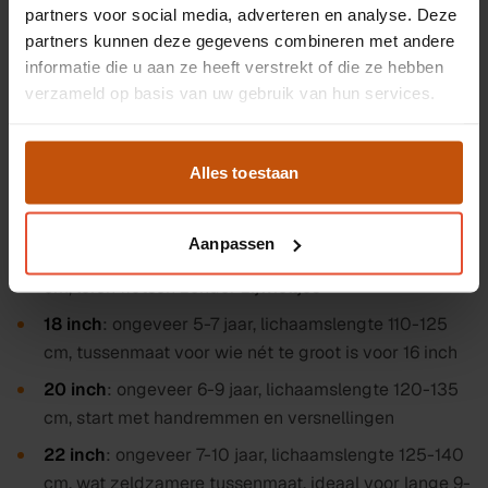
partners voor social media, adverteren en analyse. Deze
lichaamslengte
van je kind, niet alleen op leeftijd. Hoe
partners kunnen deze gegevens combineren met andere
groot je kind is bepaalt welke
wielmaat (in inches)
het
informatie die u aan ze heeft verstrekt of die ze hebben
beste past, een te grote fiets is onveilig en niet leuk om
verzameld op basis van uw gebruik van hun services.
mee te rijden, een te kleine is snel uitgegroeid. Hieronder
onze maattabel als richtlijn:
Alles toestaan
12 inch
: ongeveer 3-4 jaar, lichaamslengte 90-100
cm, eerste 'echte' fiets na de loopfiets
Aanpassen
16 inch
: ongeveer 4-6 jaar, lichaamslengte 100-115
cm, leren fietsen zonder zijwieltjes
18 inch
: ongeveer 5-7 jaar, lichaamslengte 110-125
cm, tussenmaat voor wie nét te groot is voor 16 inch
20 inch
: ongeveer 6-9 jaar, lichaamslengte 120-135
cm, start met handremmen en versnellingen
22 inch
: ongeveer 7-10 jaar, lichaamslengte 125-140
cm, wat zeldzamere tussenmaat, ideaal voor lange 9-