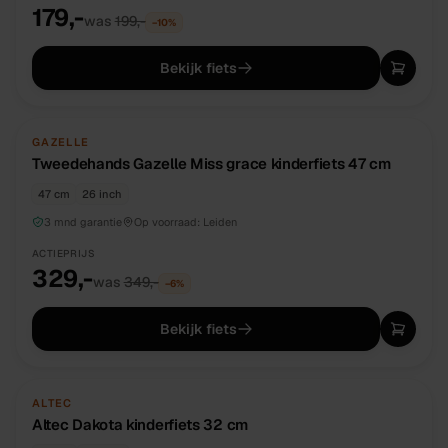
179,-
was
199,-
−
10
%
Bekijk fiets
TWEEDEHANDS
UNIEK
GAZELLE
Tweedehands Gazelle Miss grace kinderfiets 47 cm
47 cm
26 inch
3 mnd garantie
Op voorraad:
Leiden
ACTIEPRIJS
329,-
was
349,-
−
6
%
Bekijk fiets
NIEUW
DIRECT BESCHIKBAAR
ALTEC
Altec Dakota kinderfiets 32 cm