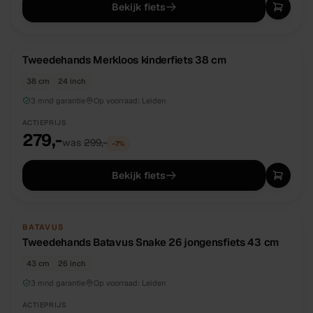
Bekijk fiets
TWEEDEHANDS
UNIEK
Tweedehands Merkloos kinderfiets 38 cm
38 cm
24 inch
3 mnd garantie
Op voorraad:
Leiden
ACTIEPRIJS
279,-
was
299,-
−
7
%
Bekijk fiets
TWEEDEHANDS
UNIEK
BATAVUS
Tweedehands Batavus Snake 26 jongensfiets 43 cm
43 cm
26 inch
3 mnd garantie
Op voorraad:
Leiden
ACTIEPRIJS