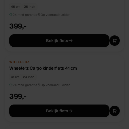
46 cm
26 inch
24 mnd garantie
Op voorraad:
Leiden
399,-
Bekijk fiets
NIEUW
DIRECT BESCHIKBAAR
WHEELERZ
Wheelerz Cargo kinderfiets 41 cm
41 cm
24 inch
24 mnd garantie
Op voorraad:
Leiden
399,-
Bekijk fiets