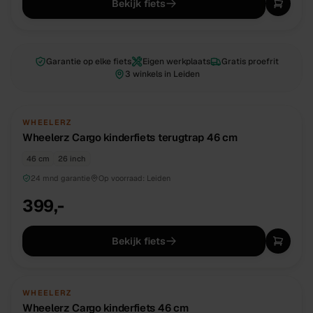
Bekijk fiets
Garantie op elke fiets
Eigen werkplaats
Gratis proefrit
3 winkels in Leiden
NIEUW
DIRECT BESCHIKBAAR
WHEELERZ
Wheelerz Cargo kinderfiets terugtrap 46 cm
46 cm
26 inch
24 mnd garantie
Op voorraad:
Leiden
399,-
Bekijk fiets
NIEUW
DIRECT BESCHIKBAAR
WHEELERZ
Wheelerz Cargo kinderfiets 46 cm