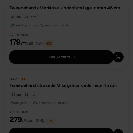
TWEEDEHANDS
UNIEK
Tweedehands Merkloze kinderfiets lage instap 46 cm
46 cm
24 inch
3 mnd garantie
Op voorraad:
Leiden
ACTIEPRIJS
179,-
was
199,-
−
10
%
Bekijk fiets
TWEEDEHANDS
UNIEK
GAZELLE
Tweedehands Gazelle Miss grace kinderfiets 45 cm
45 cm
28 inch
Met garantie
Op voorraad:
Leiden
ACTIEPRIJS
279,-
was
299,-
−
7
%