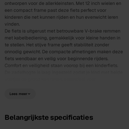
ontworpen voor de allerkleinsten. Met 12 inch wielen en
een compact frame past deze fiets perfect voor
kinderen die net kunnen rijden en hun evenwicht leren
vinden.
De fiets is uitgerust met betrouwbare V-brake remmen
met kabelbediening, gemakkelijk voor kleine handen in
te stellen. Het stijve frame geeft stabiliteit zonder
onnodig gewicht. De compacte afmetingen maken deze
fiets wendbaar en veilig voor beginnende rijders.
Comfort en veiligheid staan voorop bij een kinderfiets.
De zadelhogte is laag ingesteld zodat je kind met beide
voetjes de grond kan raken, essentieel voor
zelfvertrouwen en controle. De brede, stabiele banden
zorgen voor grip en dempen kleine oneffenheden.
Lees meer
De Luna komt volledig rijklaar uit onze werkplaats in
Leiden. Alle onderdelen zijn gecontroleerd en afgesteld,
zodat je kind meteen veilig kan gaan rijden. Deze
Belangrijkste specificaties
nieuwe fiets heeft 12 maanden garantie op
fabricagefouten.