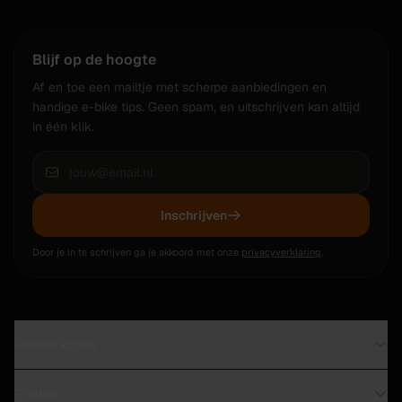
Blijf op de hoogte
Af en toe een mailtje met scherpe aanbiedingen en
handige e-bike tips. Geen spam, en uitschrijven kan altijd
in één klik.
Inschrijven
Door je in te schrijven ga je akkoord met onze
privacyverklaring
.
Fietsen kopen
Direct leverbaar in Leiden
E-bikes