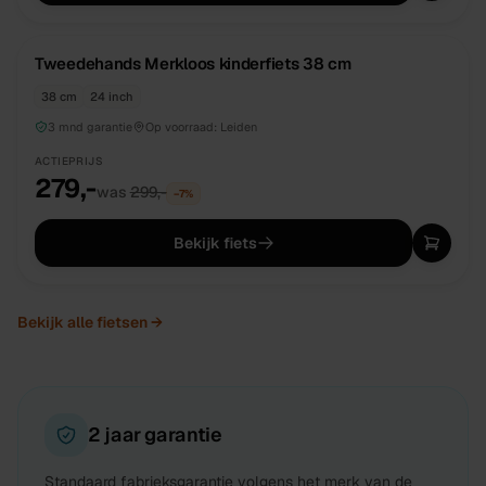
TWEEDEHANDS
UNIEK
Tweedehands Merkloos kinderfiets 38 cm
38 cm
24 inch
3 mnd garantie
Op voorraad:
Leiden
ACTIEPRIJS
279,-
was
299,-
−
7
%
Bekijk fiets
Bekijk alle
fietsen
→
2 jaar garantie
Standaard fabrieksgarantie volgens het merk van de