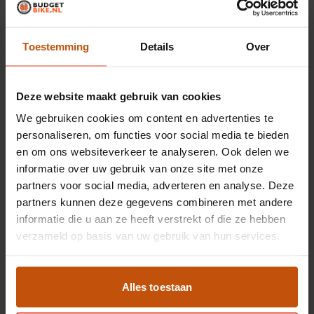
Toestemming
Details
Over
Soortgelijke fietsen
Deze website maakt gebruik van cookies
Alle
fietsen
We gebruiken cookies om content en advertenties te
TWEEDEHANDS
UNIEK
CORTINA
Tweedehands Cortina U4 kinderfiets 46 cm
personaliseren, om functies voor social media te bieden
en om ons websiteverkeer te analyseren. Ook delen we
46 cm
26 inch
informatie over uw gebruik van onze site met onze
3 mnd garantie
Op voorraad:
Leiden
partners voor social media, adverteren en analyse. Deze
ACTIEPRIJS
partners kunnen deze gegevens combineren met andere
299,-
was
349,-
informatie die u aan ze heeft verstrekt of die ze hebben
−
14
%
verzameld op basis van uw gebruik van hun services.
Bekijk fiets
Alles toestaan
TWEEDEHANDS
UNIEK
SPIRIT