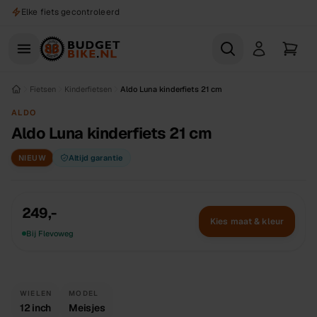
Naar hoofdinhoud
Elke fiets gecontroleerd
Fietsen
Kinderfietsen
Aldo Luna kinderfiets 21 cm
ALDO
Aldo Luna kinderfiets 21 cm
NIEUW
Altijd garantie
249,-
Kies maat & kleur
Bij Flevoweg
WIELEN
MODEL
12 inch
Meisjes