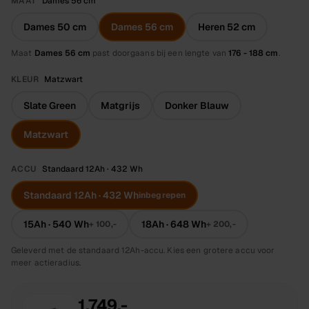
MAAT
Dames 56 cm
Dames 50 cm
Dames 56 cm
Heren 52 cm
Maat
Dames 56 cm
past doorgaans bij een lengte van
176 - 188 cm
.
KLEUR
Matzwart
Slate Green
Matgrijs
Donker Blauw
Matzwart
ACCU
Standaard 12Ah · 432 Wh
Standaard 12Ah · 432 Wh
inbegrepen
15Ah · 540 Wh
18Ah · 648 Wh
+
100,-
+
200,-
Geleverd met de standaard 12Ah-accu. Kies een grotere accu voor
meer actieradius.
1.749,-