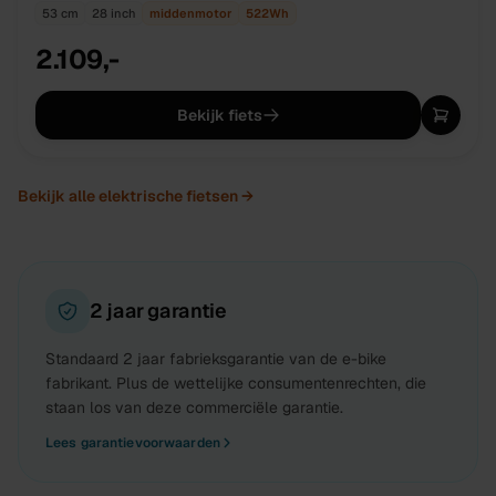
53 cm
28 inch
middenmotor
522
Wh
2.109,-
Bekijk fiets
Bekijk alle
elektrische fietsen
→
2 jaar garantie
Standaard 2 jaar fabrieksgarantie van de e-bike
fabrikant. Plus de wettelijke consumentenrechten, die
staan los van deze commerciële garantie.
Lees garantievoorwaarden