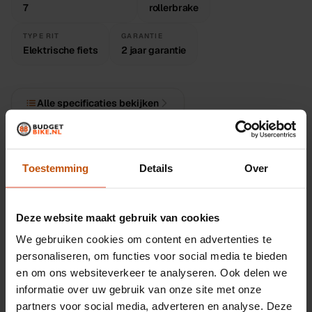
Rijklaar en gecontroleerd
7
rollerbrake
Je fiets wordt in onze werkplaats in Leiden volledig
gecontroleerd, afgesteld en rijklaar gemaakt. We leveren
TYPE RIT
GARANTIE
Elektrische fiets
2 jaar garantie
door heel Nederland, of je kunt de fiets afhalen in Leiden.
Inclusief garantie bij Budget Bike.
Alle specificaties bekijken
Toestemming
Details
Over
Wat onze monteur ervan vindt
Deze website maakt gebruik van cookies
AKM voorwielmotor met 432Wh accu
We gebruiken cookies om content en advertenties te
Naafversnelling, onderhoudsarm
personaliseren, om functies voor social media te bieden
Rollerbrake remmen
en om ons websiteverkeer te analyseren. Ook delen we
informatie over uw gebruik van onze site met onze
Rijklaar geleverd door heel Nederland
partners voor social media, adverteren en analyse. Deze