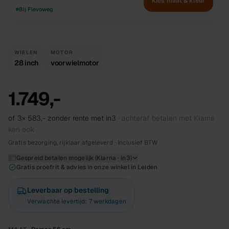
Kies maat & kleur
Bij Flevoweg
WIELEN
MOTOR
28 inch
voorwielmotor
1.749,-
of 3×
583,-
zonder rente met in3
· achteraf betalen met Klarna
kan ook
Gratis bezorging, rijklaar afgeleverd · Inclusief BTW
Gespreid betalen mogelijk (Klarna · in3)
Gratis proefrit & advies in onze winkel in Leiden
Leverbaar op bestelling
Verwachte levertijd: 7 werkdagen