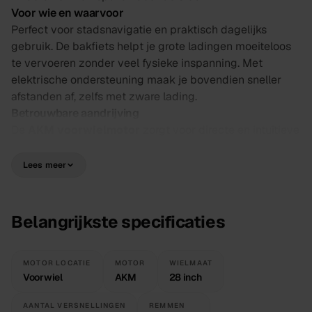
Voor wie en waarvoor
Perfect voor stadsnavigatie en praktisch dagelijks
gebruik. De bakfiets helpt je grote ladingen moeiteloos
te vervoeren zonder veel fysieke inspanning. Met
elektrische ondersteuning maak je bovendien sneller
afstanden af, zelfs met zware lading.
Betrouwbare aandrijving
De
AKM voorwielmotor
zorgt voor directe en intuïtieve
hulp vanaf het moment dat je start. De
432Wh accu
geeft je circa range voor veelvuldig woon-werkverkeer
Lees meer
en boodschappen, afhankelijk van gebruik en
omstandigheden. De
naafversnelling
is eenvoudig en
onderhoudsarm.
Belangrijkste specificaties
Veilig en praktisch
De
rollerbrake
rem is betrouwbaar en weerbestendig,
ideaal voor het Nederlandse weer. 28 inch wielen en een
MOTOR LOCATIE
MOTOR
WIELMAAT
Voorwiel
AKM
28 inch
stabiele bakconstructie zorgen voor goede grip en
controle bij belading.
AANTAL VERSNELLINGEN
REMMEN