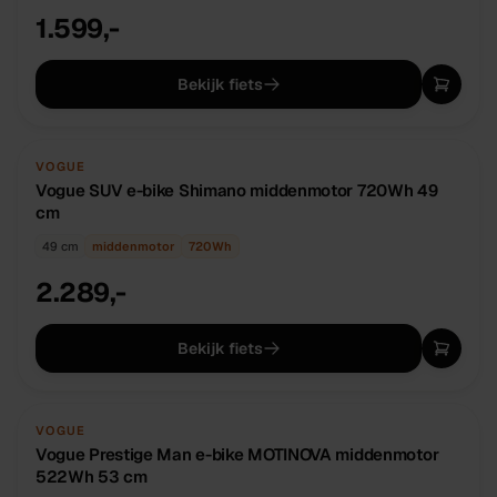
1.599,-
Bekijk fiets
NIEUW
OP BESTELLING
VOGUE
Vogue SUV e-bike Shimano middenmotor 720Wh 49
cm
49 cm
middenmotor
720
Wh
2.289,-
Bekijk fiets
NIEUW
OP BESTELLING
VOGUE
Vogue Prestige Man e-bike MOTINOVA middenmotor
522Wh 53 cm