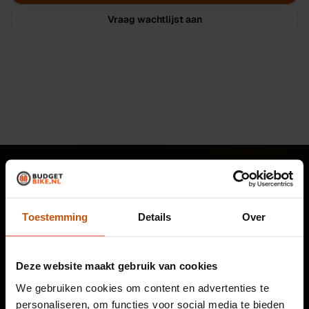
Vraag wachtlijst aan
Toestemming
Details
Over
Tweedehands fietsen, e-bikes en fietsreparatie sinds
2010. Online oriënteren, proefrijden in Leiden, bezorging
Deze website maakt gebruik van cookies
door heel Nederland.
We gebruiken cookies om content en advertenties te
personaliseren, om functies voor social media te bieden
30.000+ fietsen verkocht
Eigen werkplaats