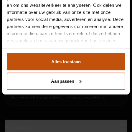
en om ons websiteverkeer te analyseren. Ook delen we
3 winkels in Leiden
Garantie op elke fiets
informatie over uw gebruik van onze site met onze
partners voor social media, adverteren en analyse. Deze
partners kunnen deze gegevens combineren met andere
informatie die u aan ze heeft verstrekt of die ze hebben
Blijf op de hoogte
verzameld op basis van uw gebruik van hun services.
Af en toe een mailtje met scherpe aanbiedingen en
handige e-bike tips. Geen spam, en uitschrijven kan altijd
in één klik.
Alles toestaan
Aanpassen
Inschrijven
Door je in te schrijven ga je akkoord met onze
privacyverklaring
.
Fietsen kopen