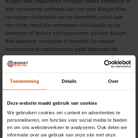
Budget Bike uitgevoerde montage. Reeds bestaande of
later optredende gebreken aan niet door Budget Bike
vervangen onderdelen van de donorfiets vallen daar
niet onder, tenzij die onderdelen uitdrukkelijk op de
werkorder of factuur zijn opgenomen als door Budget
Bike geleverd, vervangen of hersteld. Op nieuwe
ombouwsets en componenten geldt daarnaast de
fabrieks- of leveranciersgarantie volgens diens
voorwaarden. De klant wordt er vooraf op gewezen
wanneer een oorspronkelijke merkgarantie of
merkgoedkeuring door de ombouw kan komen te
Toestemming
Details
Over
vervallen.
Deze website maakt gebruik van cookies
Artikel 13. Nieuwe fietsen en e-
We gebruiken cookies om content en advertenties te
bikes
personaliseren, om functies voor social media te bieden
en om ons websiteverkeer te analyseren. Ook delen we
informatie over uw gebruik van onze site met onze
Voor nieuwe fietsen, e-bikes, onderdelen en accessoires