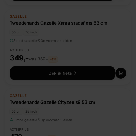
TWEEDEHANDS
UNIEK
GAZELLE
Tweedehands Gazelle Xanta stadsfiets 53 cm
53 cm
28 inch
3 mnd garantie
Op voorraad:
Leiden
ACTIEPRIJS
349,-
was
369,-
−
5
%
Bekijk fiets
TWEEDEHANDS
UNIEK
GAZELLE
Tweedehands Gazelle Cityzen s9 53 cm
53 cm
28 inch
3 mnd garantie
Op voorraad:
Leiden
ACTIEPRIJS