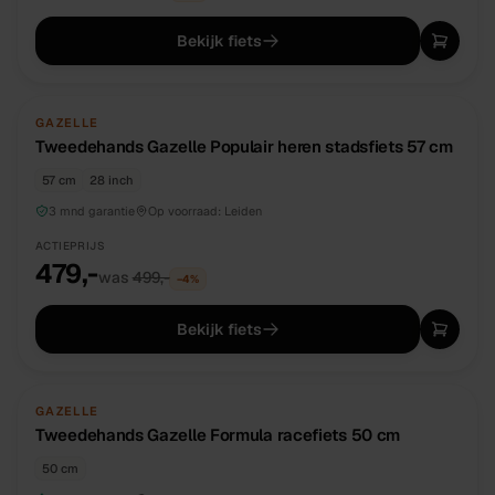
Bekijk fiets
TWEEDEHANDS
UNIEK
GAZELLE
Tweedehands Gazelle Populair heren stadsfiets 57 cm
57 cm
28 inch
3 mnd garantie
Op voorraad:
Leiden
ACTIEPRIJS
479,-
was
499,-
−
4
%
Bekijk fiets
TWEEDEHANDS
UNIEK
GAZELLE
Tweedehands Gazelle Formula racefiets 50 cm
50 cm