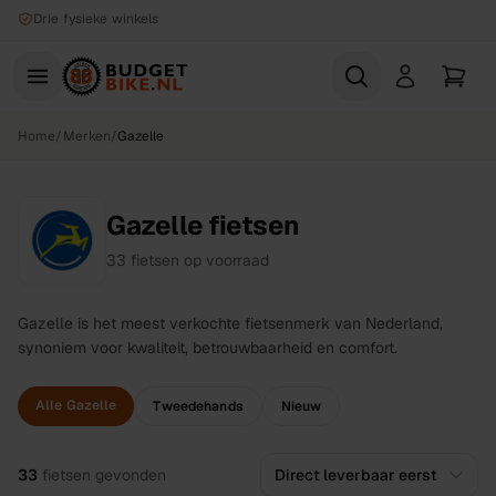
Naar hoofdinhoud
Drie fysieke winkels
Home
/
Merken
/
Gazelle
Gazelle fietsen
33
fietsen
op voorraad
Gazelle is het meest verkochte fietsenmerk van Nederland,
synoniem voor kwaliteit, betrouwbaarheid en comfort.
Alle Gazelle
Tweedehands
Nieuw
Alle
fietsen
33
fietsen
gevonden