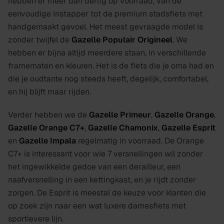
hebben er meer dan dertig op voorraad, van de
eenvoudige instapper tot de premium stadsfiets met
handgemaakt gevoel. Het meest gevraagde model is
zonder twijfel de
Gazelle Populair Origineel
. We
hebben er bijna altijd meerdere staan, in verschillende
framematen en kleuren. Het is de fiets die je oma had en
die je oudtante nog steeds heeft, degelijk, comfortabel,
en hij blijft maar rijden.
Verder hebben we de
Gazelle Primeur
,
Gazelle Orange
,
Gazelle Orange C7+
,
Gazelle Chamonix
,
Gazelle Esprit
en
Gazelle Impala
regelmatig in voorraad. De Orange
C7+ is interessant voor wie 7 versnellingen wil zonder
het ingewikkelde gedoe van een derailleur, een
naafversnelling in een kettingkast, en je rijdt zonder
zorgen. De Esprit is meestal de keuze voor klanten die
op zoek zijn naar een wat luxere damesfiets met
sportievere lijn.