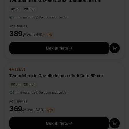
Tweedehands Gazelle Cadiz stadsfiets 62 cm
62 cm
28 inch
3 mnd garantie
Op voorraad:
Leiden
ACTIEPRIJS
389,-
was
419,-
−
7
%
Bekijk fiets
TWEEDEHANDS
UNIEK
GAZELLE
Tweedehands Gazelle Impala stadsfiets 60 cm
60 cm
28 inch
3 mnd garantie
Op voorraad:
Leiden
ACTIEPRIJS
369,-
was
389,-
−
5
%
Bekijk fiets