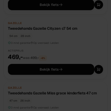
Bekijk fiets
TWEEDEHANDS
UNIEK
GAZELLE
Tweedehands Gazelle Cityzen c7 54 cm
54 cm
28 inch
3 mnd garantie
Op voorraad:
Leiden
ACTIEPRIJS
469,-
was
499,-
−
6
%
Bekijk fiets
TWEEDEHANDS
UNIEK
GAZELLE
Tweedehands Gazelle Miss grace kinderfiets 47 cm
47 cm
26 inch
3 mnd garantie
Op voorraad:
Leiden