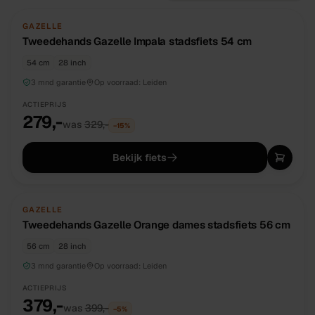
TWEEDEHANDS
UNIEK
GAZELLE
Tweedehands Gazelle Impala stadsfiets 54 cm
54 cm
28 inch
3 mnd garantie
Op voorraad:
Leiden
ACTIEPRIJS
279,-
was
329,-
−
15
%
Bekijk fiets
TWEEDEHANDS
UNIEK
GAZELLE
Tweedehands Gazelle Orange dames stadsfiets 56 cm
56 cm
28 inch
3 mnd garantie
Op voorraad:
Leiden
ACTIEPRIJS
379,-
was
399,-
−
5
%