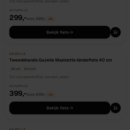
3 mnd garantie
Op voorraad:
Leiden
ACTIEPRIJS
299,-
was
329,-
−
9
%
Bekijk fiets
TWEEDEHANDS
UNIEK
GAZELLE
Tweedehands Gazelle Maxinette kinderfiets 40 cm
40 cm
24 inch
3 mnd garantie
Op voorraad:
Leiden
ACTIEPRIJS
399,-
was
439,-
−
9
%
Bekijk fiets
TWEEDEHANDS
UNIEK
GAZELLE