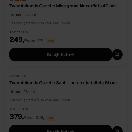
Tweedehands Gazelle Miss grace kinderfiets 40 cm
40 cm
24 inch
3 mnd garantie
Op voorraad:
Leiden
ACTIEPRIJS
249,-
was
279,-
−
11
%
Bekijk fiets
TWEEDEHANDS
UNIEK
GAZELLE
Tweedehands Gazelle Saphir heren stadsfiets 61 cm
61 cm
28 inch
3 mnd garantie
Op voorraad:
Leiden
ACTIEPRIJS
379,-
was
399,-
−
5
%
Bekijk fiets