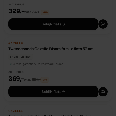
ACTIEPRIJS
329,-
was
349,-
−
6
%
Bekijk fiets
TWEEDEHANDS
UNIEK
GAZELLE
Tweedehands Gazelle Bloom familiefiets 57 cm
57 cm
28 inch
24 mnd garantie
Op voorraad:
Leiden
ACTIEPRIJS
369,-
was
399,-
−
8
%
Bekijk fiets
TWEEDEHANDS
UNIEK
GAZELLE