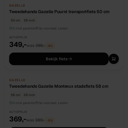
TWEEDEHANDS
UNIEK
GAZELLE
Tweedehands Gazelle Puurnl transportfiets 50 cm
50 cm
28 inch
3 mnd garantie
Op voorraad:
Leiden
ACTIEPRIJS
349,-
was
369,-
−
5
%
Bekijk fiets
TWEEDEHANDS
UNIEK
GAZELLE
Tweedehands Gazelle Montreux stadsfiets 58 cm
58 cm
28 inch
3 mnd garantie
Op voorraad:
Leiden
ACTIEPRIJS
369,-
was
389,-
−
5
%