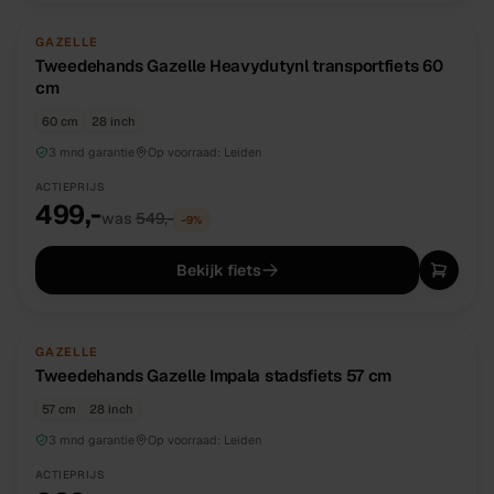
TWEEDEHANDS
UNIEK
GAZELLE
Tweedehands Gazelle Heavydutynl transportfiets 60
cm
60 cm
28 inch
3 mnd garantie
Op voorraad:
Leiden
ACTIEPRIJS
499,-
was
549,-
−
9
%
Bekijk fiets
TWEEDEHANDS
UNIEK
GAZELLE
Tweedehands Gazelle Impala stadsfiets 57 cm
57 cm
28 inch
3 mnd garantie
Op voorraad:
Leiden
ACTIEPRIJS