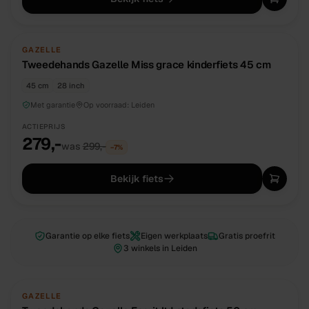
TWEEDEHANDS
UNIEK
GAZELLE
Tweedehands Gazelle Miss grace kinderfiets 45 cm
45 cm
28 inch
Met garantie
Op voorraad:
Leiden
ACTIEPRIJS
279,-
was
299,-
−
7
%
Bekijk fiets
Garantie op elke fiets
Eigen werkplaats
Gratis proefrit
3 winkels in Leiden
TWEEDEHANDS
UNIEK
GAZELLE