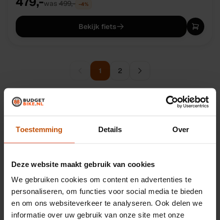
479,-
was
499,-
−
4
%
Bekijk fiets
1
2
Toestemming
Details
Over
Gazelle fietsen
Een Gazelle herken je. Aan dat eigen geluid van de
Deze website maakt gebruik van cookies
naafdynamo, aan de manier waarop het stuur stevig in je
We gebruiken cookies om content en advertenties te
handen ligt, aan de geur van leder als je een ouder
personaliseren, om functies voor social media te bieden
model voor de eerste keer in jaren weer optakelt. Het
en om ons websiteverkeer te analyseren. Ook delen we
informatie over uw gebruik van onze site met onze
merk uit Dieren maakt al sinds 1892 fietsen voor het