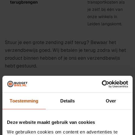
terugbrengen
transportkosten als
je zelf bij één van
onze winkels in
Leiden langskomt.
Stuur je een grote zending zelf terug? Bewaar het
verzendbewijs goed. Wij betalen je terug zodra wij het
product binnen hebben of je ons een verzendbewijs
hebt gestuurd.
Brandstoftoeslag België:
voor adressen ver van
Nederland of moeilijk bereikbaar kan onze koerier een
aanvullende toeslag rekenen. Die wordt altijd vooraf
Toestemming
Details
Over
met je besproken voordat wij retourtransport inplannen.
Ga je niet akkoord, dan kun je de retour kosteloos
annuleren of zelf terugbrengen.
Deze website maakt gebruik van cookies
We gebruiken cookies om content en advertenties te