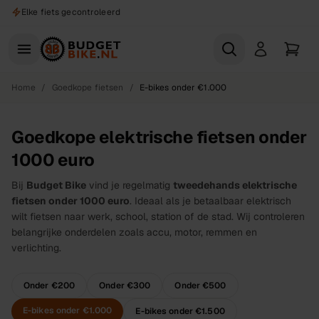
Naar hoofdinhoud
Drie fysieke winkels
Home
/
Goedkope fietsen
/
E-bikes onder €1.000
Goedkope elektrische fietsen onder
1000 euro
Bij
Budget Bike
vind je regelmatig
tweedehands elektrische
fietsen onder 1000 euro
. Ideaal als je betaalbaar elektrisch
wilt fietsen naar werk, school, station of de stad. Wij controleren
belangrijke onderdelen zoals accu, motor, remmen en
verlichting.
Onder €200
Onder €300
Onder €500
E-bikes onder €1.000
E-bikes onder €1.500