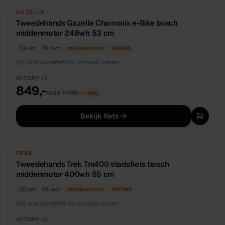
TWEEDEHANDS
UNIEK
GAZELLE
Tweedehands Gazelle Chamonix e-Bike bosch
middenmotor 248wh 53 cm
53 cm
28 inch
middenmotor
248
Wh
6 mnd garantie
Op voorraad:
Leiden
ACTIEPRIJS
849,-
was
1.199,-
−
29
%
Bekijk fiets
TWEEDEHANDS
UNIEK
TREK
Tweedehands Trek Tm400 stadsfiets bosch
middenmotor 400wh 55 cm
55 cm
28 inch
middenmotor
400
Wh
6 mnd garantie
Op voorraad:
Leiden
ACTIEPRIJS