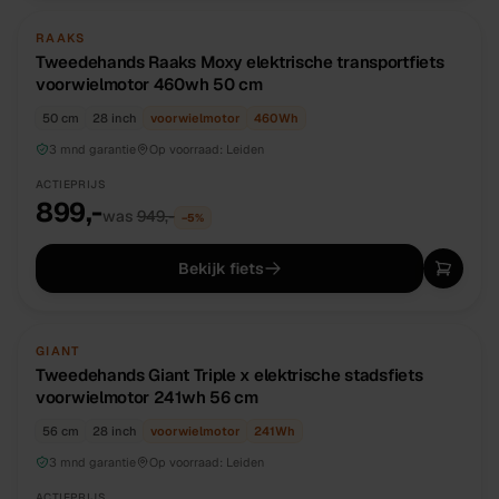
TWEEDEHANDS
UNIEK
RAAKS
Tweedehands Raaks Moxy elektrische transportfiets
voorwielmotor 460wh 50 cm
50 cm
28 inch
voorwielmotor
460
Wh
3 mnd garantie
Op voorraad:
Leiden
ACTIEPRIJS
899,-
was
949,-
−
5
%
Bekijk fiets
TWEEDEHANDS
UNIEK
GIANT
Tweedehands Giant Triple x elektrische stadsfiets
voorwielmotor 241wh 56 cm
56 cm
28 inch
voorwielmotor
241
Wh
3 mnd garantie
Op voorraad:
Leiden
ACTIEPRIJS