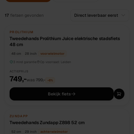
Alle
fietsen
17
fietsen
gevonden
TWEEDEHANDS
UNIEK
PROLITHIUM
Tweedehands Prolithium Juice elektrische stadsfiets
48 cm
48 cm
28 inch
voorwielmotor
3 mnd garantie
Op voorraad:
Leiden
ACTIEPRIJS
749,-
was
799,-
−
6
%
Bekijk fiets
TWEEDEHANDS
UNIEK
ZUNDAPP
Tweedehands Zundapp Z898 52 cm
52 cm
29 inch
achterwielmotor