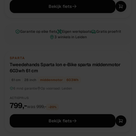
Bekijk fiets
Garantie op elke fiets
Eigen werkplaats
Gratis proefrit
3 winkels in Leiden
TWEEDEHANDS
UNIEK
SPARTA
Tweedehands Sparta Ion e-Bike sparta middenmotor
603wh 61 cm
61 cm
28 inch
middenmotor
603
Wh
6 mnd garantie
Op voorraad:
Leiden
ACTIEPRIJS
799,-
was
999,-
−
20
%
Bekijk fiets