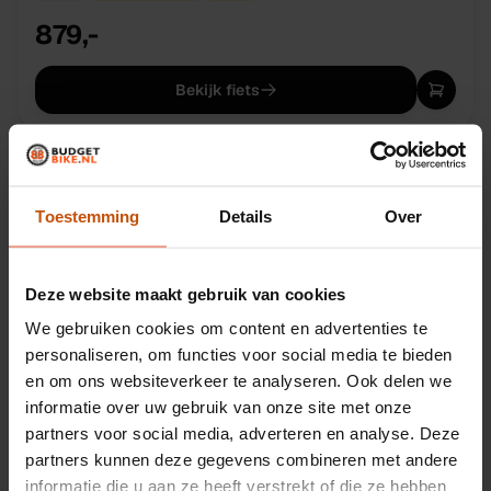
879,-
Bekijk fiets
NIEUW
OP BESTELLING
ALTEC
Altec Compact e-Bike vouwfiets voorwielmotor
468wh 39 cm
Toestemming
Details
Over
39 cm
20 inch
voorwielmotor
468
Wh
999,-
Deze website maakt gebruik van cookies
We gebruiken cookies om content en advertenties te
Bekijk fiets
personaliseren, om functies voor social media te bieden
en om ons websiteverkeer te analyseren. Ook delen we
informatie over uw gebruik van onze site met onze
partners voor social media, adverteren en analyse. Deze
partners kunnen deze gegevens combineren met andere
informatie die u aan ze heeft verstrekt of die ze hebben