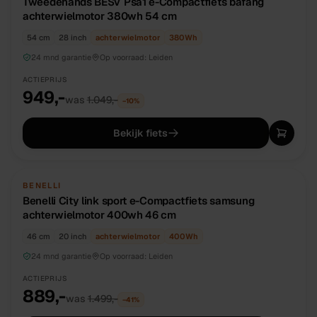
Tweedehands BESV Psa1 e-Compactfiets bafang
achterwielmotor 380wh 54 cm
54 cm
28 inch
achterwielmotor
380
Wh
24 mnd garantie
Op voorraad:
Leiden
ACTIEPRIJS
949,-
was
1.049,-
−
10
%
Bekijk fiets
NIEUW
DIRECT BESCHIKBAAR
BENELLI
Benelli City link sport e-Compactfiets samsung
achterwielmotor 400wh 46 cm
46 cm
20 inch
achterwielmotor
400
Wh
24 mnd garantie
Op voorraad:
Leiden
ACTIEPRIJS
889,-
was
1.499,-
−
41
%