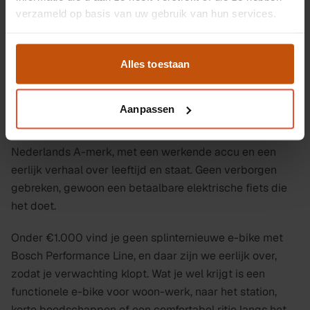
verzameld op basis van uw gebruik van hun services.
Een tweedehands e-bike onder
1000 euro uit Leiden
Alles toestaan
Elektrisch fietsen voor minder dan €1.000 is mogelijk,
vooral als je voor een
tweedehands e-bike
kiest die
Aanpassen
door onze monteurs is nagekeken. Voor dit budget krijg
je vaak een oudere of nettere gebruikte e-bike van een
Nederlands A-merk, met een werkende accu en een
eerlijk verhaal over leeftijd en staat. Geen verborgen
gebreken, gewoon een betaalbare elektrische fiets die
het doet.
Onder €1.000 vind je geen splinternieuwe e-bike met
Bosch Performance Line, en daar zijn we eerlijk over,
zodat je verwachting klopt. Wat je wel krijgt is een
functionele e-bike voor woon-werk, naar het station,
korte boodschappen of een comfortabel ritje langs het