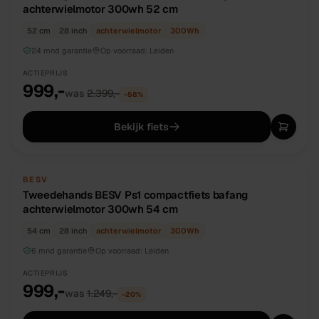
achterwielmotor 300wh 52 cm
52 cm
28 inch
achterwielmotor
300
Wh
24 mnd garantie
Op voorraad:
Leiden
ACTIEPRIJS
999,-
was
2.399,-
−
58
%
Bekijk fiets
TWEEDEHANDS
UNIEK
BESV
Tweedehands BESV Ps1 compactfiets bafang
achterwielmotor 300wh 54 cm
54 cm
28 inch
achterwielmotor
300
Wh
6 mnd garantie
Op voorraad:
Leiden
ACTIEPRIJS
999,-
was
1.249,-
−
20
%