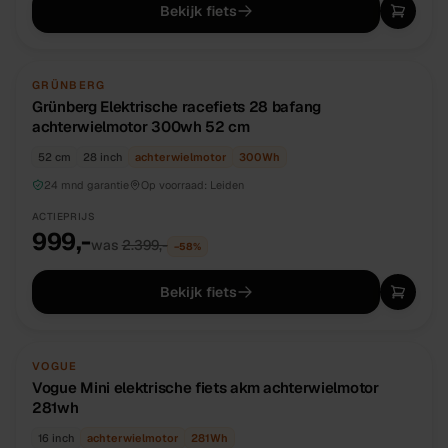
Bekijk fiets
NIEUW
DIRECT BESCHIKBAAR
GRÜNBERG
Grünberg Elektrische racefiets 28 bafang
achterwielmotor 300wh 52 cm
52 cm
28 inch
achterwielmotor
300
Wh
24 mnd garantie
Op voorraad:
Leiden
ACTIEPRIJS
999,-
was
2.399,-
−
58
%
Bekijk fiets
NIEUW
OP BESTELLING
VOGUE
Vogue Mini elektrische fiets akm achterwielmotor
281wh
16 inch
achterwielmotor
281
Wh