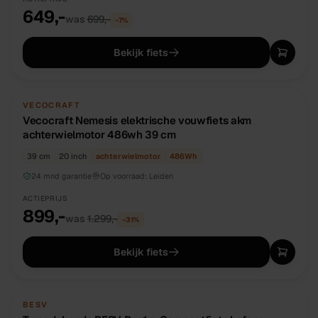
649,-
was
699,-
−
7
%
Bekijk fiets
NIEUW
DIRECT BESCHIKBAAR
VECOCRAFT
Vecocraft Nemesis elektrische vouwfiets akm
achterwielmotor 486wh 39 cm
39 cm
20 inch
achterwielmotor
486
Wh
24 mnd garantie
Op voorraad:
Leiden
ACTIEPRIJS
899,-
was
1.299,-
−
31
%
Bekijk fiets
TWEEDEHANDS
UNIEK
BESV