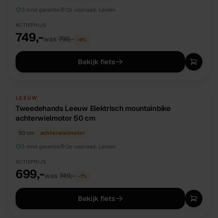
3 mnd garantie
Op voorraad:
Leiden
ACTIEPRIJS
749,-
was
799,-
−
6
%
Bekijk fiets
TWEEDEHANDS
UNIEK
LEEUW
Tweedehands Leeuw Elektrisch mountainbike
achterwielmotor 50 cm
50 cm
achterwielmotor
3 mnd garantie
Op voorraad:
Leiden
ACTIEPRIJS
699,-
was
749,-
−
7
%
Bekijk fiets