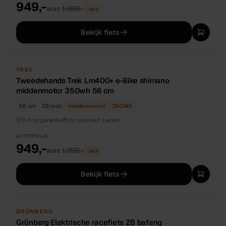
949,-
was
1.099,-
−
14
%
Bekijk fiets
TWEEDEHANDS
UNIEK
TREK
Tweedehands Trek Lm400+ e-Bike shimano
middenmotor 350wh 56 cm
56 cm
28 inch
middenmotor
350
Wh
6 mnd garantie
Op voorraad:
Leiden
ACTIEPRIJS
949,-
was
1.099,-
−
14
%
Bekijk fiets
NIEUW
DIRECT BESCHIKBAAR
GRÜNBERG
Grünberg Elektrische racefiets 28 bafang