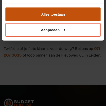
onderhoudsbeurt
of, voor een elektrische fiets, bij
e-
bike onderhoud
. Voor losse klussen ben je terecht bij
Alles toestaan
fietsreparatie
, en
onze winkels
vind je verspreid door
Leiden.
Aanpassen
Twijfel je of je fiets klaar is voor de weg? Bel ons op
071
207 0035
of loop binnen aan de
Flevoweg 6E
in
Leiden
.