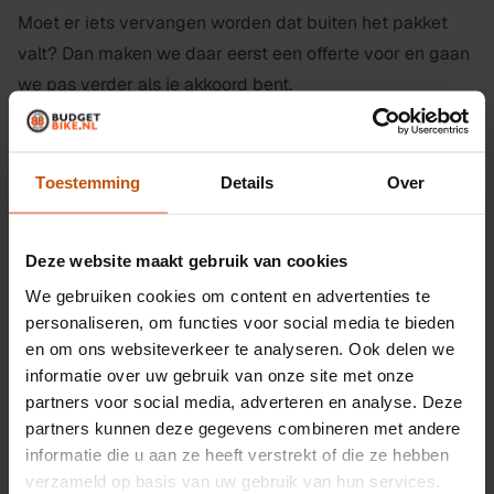
Moet er iets vervangen worden dat buiten het pakket
valt? Dan maken we daar eerst een offerte voor en gaan
we pas verder als je akkoord bent.
Hoe het werkt
Toestemming
Details
Over
Breng je fiets langs bij een van onze drie winkels in
Leiden. Voor de inname hoef je geen afspraak te maken.
Deze website maakt gebruik van cookies
Onze monteur kijkt meteen of er extra reparaties nodig
We gebruiken cookies om content en advertenties te
zijn en wat die kosten. Daarna gaan we aan de slag; van
personaliseren, om functies voor social media te bieden
inname tot ophalen duurt het meestal één tot twee
en om ons websiteverkeer te analyseren. Ook delen we
werkdagen. Je krijgt een sms zodra je fiets klaarstaat.
informatie over uw gebruik van onze site met onze
partners voor social media, adverteren en analyse. Deze
partners kunnen deze gegevens combineren met andere
Verder kijken
informatie die u aan ze heeft verstrekt of die ze hebben
Liever een volledige beurt? Kijk dan bij de
verzameld op basis van uw gebruik van hun services.