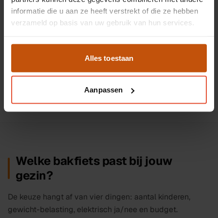
Cangoo Keewee 2.0 e-bakfiets Ananda middenmotor
informatie die u aan ze heeft verstrekt of die ze hebben
640Wh
verzameld op basis van uw gebruik van hun services.
20/26 inch
middenmotor
640
Wh
3.415,-
Alles toestaan
Bekijk fiets
Aanpassen
Welke bakfiets past bij jouw
gezin?
De keuze hangt af van vier dingen: aantal kinderen,
gewicht-belasting, elektrisch ja/nee en budget.