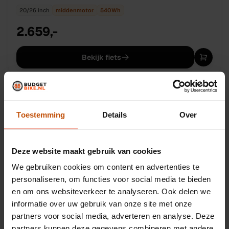
20/26 inch
middenmotor
540
Wh
2.659,-
Bekijk fiets
NIEUW
OP BESTELLING
VOGUE
Vogue Avenger e-bakfiets ANANDA middenmotor
Toestemming
Details
Over
540Wh
20/26 inch
middenmotor
540
Wh
ACTIEPRIJS
Deze website maakt gebruik van cookies
2.809,-
was
2.849,-
−
1
%
We gebruiken cookies om content en advertenties te
personaliseren, om functies voor social media te bieden
Bekijk fiets
en om ons websiteverkeer te analyseren. Ook delen we
informatie over uw gebruik van onze site met onze
partners voor social media, adverteren en analyse. Deze
NIEUW
OP BESTELLING
CANGOO
partners kunnen deze gegevens combineren met andere