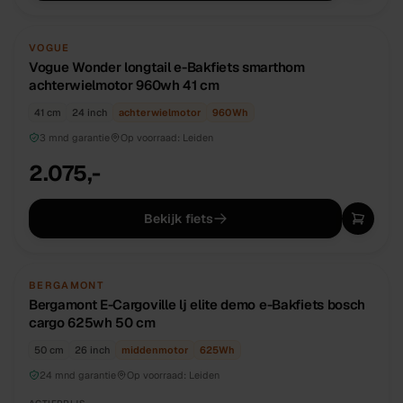
NIEUW
DIRECT BESCHIKBAAR
VOGUE
Vogue Wonder longtail e-Bakfiets smarthom
achterwielmotor 960wh 41 cm
41 cm
24 inch
achterwielmotor
960
Wh
3 mnd garantie
Op voorraad:
Leiden
2.075,-
Bekijk fiets
TWEEDEHANDS
UNIEK
BERGAMONT
Bergamont E-Cargoville lj elite demo e-Bakfiets bosch
cargo 625wh 50 cm
50 cm
26 inch
middenmotor
625
Wh
24 mnd garantie
Op voorraad:
Leiden