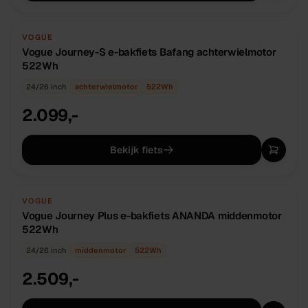
NIEUW
OP BESTELLING
VOGUE
Vogue Journey-S e-bakfiets Bafang achterwielmotor
522Wh
24/26 inch
achterwielmotor
522
Wh
2.099,-
Bekijk fiets
NIEUW
OP BESTELLING
VOGUE
Vogue Journey Plus e-bakfiets ANANDA middenmotor
522Wh
24/26 inch
middenmotor
522
Wh
2.509,-