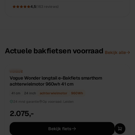
4,5
(
163
reviews)
Actuele bakfietsen voorraad
Bekijk alle
Alle
fietsen
NIEUW
DIRECT BESCHIKBAAR
VOGUE
Vogue Wonder longtail e-Bakfiets smarthom
achterwielmotor 960wh 41 cm
41 cm
24 inch
achterwielmotor
960
Wh
24 mnd garantie
Op voorraad:
Leiden
2.075,-
Bekijk fiets