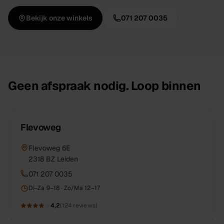
Bekijk onze winkels
071 207 0035
Geen afspraak nodig. Loop binnen
Flevoweg
Flevoweg 6E
2318 BZ
Leiden
071 207 0035
Di–Za 9–18 · Zo/Ma 12–17
4,2
(
124
reviews)