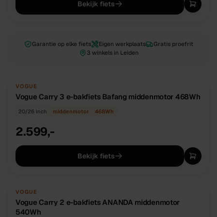
Bekijk fiets
Garantie op elke fiets
Eigen werkplaats
Gratis proefrit
3 winkels in Leiden
NIEUW
OP BESTELLING
VOGUE
Vogue Carry 3 e-bakfiets Bafang middenmotor 468Wh
20/26 inch
middenmotor
468
Wh
2.599,-
Bekijk fiets
NIEUW
OP BESTELLING
VOGUE
Vogue Carry 2 e-bakfiets ANANDA middenmotor
540Wh