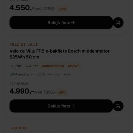
ACTIEPRIJS
4.550,-
was
7.200,-
−
37
%
Bekijk fiets
NIEUW
DIRECT BESCHIKBAAR
VELO DE VILLE
Velo de Ville FR8 e-bakfiets Bosch middenmotor
625Wh 50 cm
50 cm
27.5 inch
middenmotor
625
Wh
24 mnd garantie
Op voorraad:
Leiden
ACTIEPRIJS
4.990,-
was
7.990,-
−
38
%
Bekijk fiets
NIEUW
DIRECT BESCHIKBAAR
JOBOBIKE