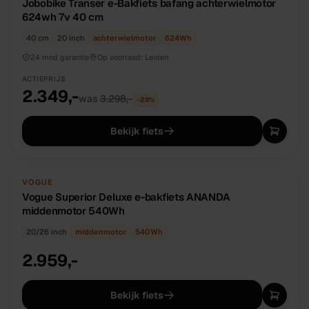
Jobobike Transer e-Bakfiets bafang achterwielmotor
624wh 7v 40 cm
40 cm
20 inch
achterwielmotor
624
Wh
24 mnd garantie
Op voorraad:
Leiden
ACTIEPRIJS
2.349,-
was
3.298,-
−
29
%
Bekijk fiets
NIEUW
OP BESTELLING
VOGUE
Vogue Superior Deluxe e-bakfiets ANANDA
middenmotor 540Wh
20/26 inch
middenmotor
540
Wh
2.959,-
Bekijk fiets