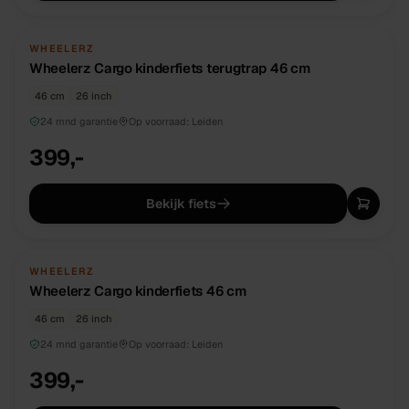
NIEUW
DIRECT BESCHIKBAAR
WHEELERZ
Wheelerz Cargo kinderfiets terugtrap 46 cm
46 cm
26 inch
24 mnd garantie
Op voorraad:
Leiden
399,-
Bekijk fiets
NIEUW
DIRECT BESCHIKBAAR
WHEELERZ
Wheelerz Cargo kinderfiets 46 cm
46 cm
26 inch
24 mnd garantie
Op voorraad:
Leiden
399,-