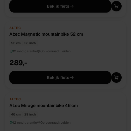
Bekijk fiets
NIEUW
DIRECT BESCHIKBAAR
ALTEC
Altec Magnetic mountainbike 52 cm
52 cm
28 inch
12 mnd garantie
Op voorraad:
Leiden
289,-
Bekijk fiets
NIEUW
DIRECT BESCHIKBAAR
ALTEC
Altec Mirage mountainbike 46 cm
46 cm
29 inch
12 mnd garantie
Op voorraad:
Leiden