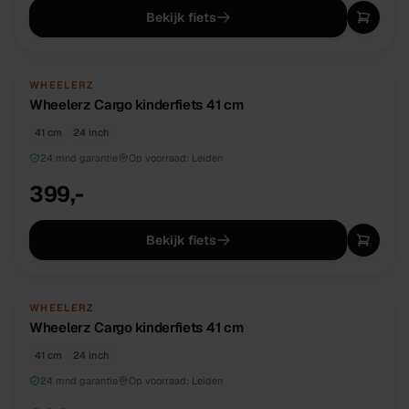
Bekijk fiets
NIEUW
DIRECT BESCHIKBAAR
WHEELERZ
Wheelerz Cargo kinderfiets 41 cm
41 cm
24 inch
24 mnd garantie
Op voorraad:
Leiden
399,-
Bekijk fiets
NIEUW
DIRECT BESCHIKBAAR
WHEELERZ
Wheelerz Cargo kinderfiets 41 cm
41 cm
24 inch
24 mnd garantie
Op voorraad:
Leiden