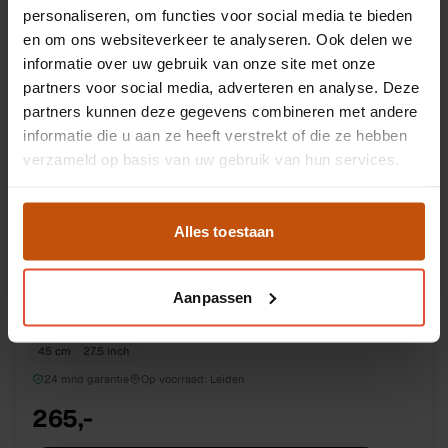
personaliseren, om functies voor social media te bieden
en om ons websiteverkeer te analyseren. Ook delen we
NIEUW
DIRECT BESCHIKBAAR
UMIT
informatie over uw gebruik van onze site met onze
Umit Motion mountainbike 46 cm
partners voor social media, adverteren en analyse. Deze
46 cm
29 inch
partners kunnen deze gegevens combineren met andere
informatie die u aan ze heeft verstrekt of die ze hebben
24 mnd garantie
Op voorraad:
Leiden
verzameld op basis van uw gebruik van hun services.
245,-
Bekijk fiets
Alles toestaan
Aanpassen
NIEUW
DIRECT BESCHIKBAAR
ALTEC
Altec Camaro mountainbike 27 45 cm
45 cm
27.5 inch
24 mnd garantie
Op voorraad:
Leiden
265,-