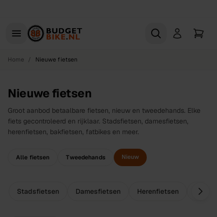
Naar hoofdinhoud
Gratis proefrit
Home
/
Nieuwe fietsen
Nieuwe fietsen
Groot aanbod betaalbare fietsen, nieuw en tweedehands. Elke
fiets gecontroleerd en rijklaar. Stadsfietsen, damesfietsen,
herenfietsen, bakfietsen, fatbikes en meer.
Nieuw
Alle fietsen
Tweedehands
Stadsfietsen
Damesfietsen
Herenfietsen
Omafi