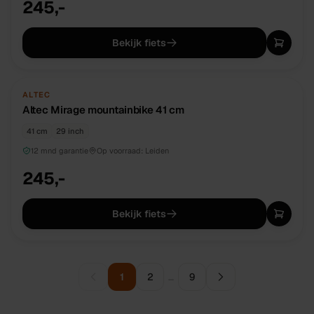
245,-
Bekijk fiets
NIEUW
DIRECT BESCHIKBAAR
ALTEC
Altec Mirage mountainbike 41 cm
41 cm
29 inch
12 mnd garantie
Op voorraad:
Leiden
245,-
Bekijk fiets
1
2
…
9