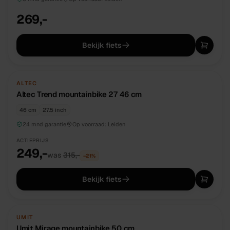
269,-
Bekijk fiets
NIEUW
DIRECT BESCHIKBAAR
ALTEC
Altec Trend mountainbike 27 46 cm
46 cm
27.5 inch
24 mnd garantie
Op voorraad:
Leiden
ACTIEPRIJS
249,-
was
315,-
−
21
%
Bekijk fiets
NIEUW
DIRECT BESCHIKBAAR
UMIT
Umit Mirage mountainbike 50 cm