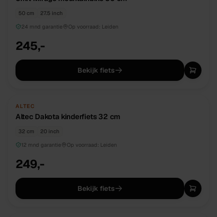
50 cm
27.5 inch
24 mnd garantie
Op voorraad:
Leiden
245,-
Bekijk fiets
NIEUW
DIRECT BESCHIKBAAR
ALTEC
Altec Dakota kinderfiets 32 cm
32 cm
20 inch
12 mnd garantie
Op voorraad:
Leiden
249,-
Bekijk fiets