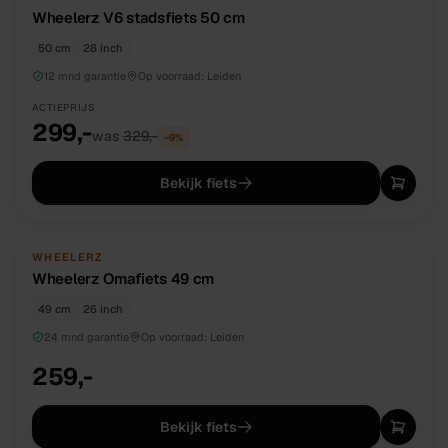
Wheelerz V6 stadsfiets 50 cm
50 cm
28 inch
12 mnd garantie
Op voorraad:
Leiden
ACTIEPRIJS
299,-
was
329,-
−
9
%
Bekijk fiets
NIEUW
DIRECT BESCHIKBAAR
WHEELERZ
Wheelerz Omafiets 49 cm
49 cm
26 inch
24 mnd garantie
Op voorraad:
Leiden
259,-
Bekijk fiets