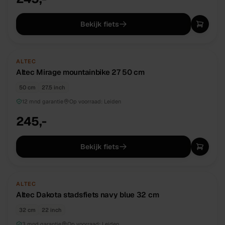
Bekijk fiets
NIEUW
DIRECT BESCHIKBAAR
ALTEC
Altec Mirage mountainbike 27 50 cm
50 cm
27.5 inch
12 mnd garantie
Op voorraad:
Leiden
245,-
Bekijk fiets
NIEUW
DIRECT BESCHIKBAAR
ALTEC
Altec Dakota stadsfiets navy blue 32 cm
32 cm
22 inch
3 mnd garantie
Op voorraad:
Leiden