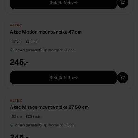
Bekijk fiets
NIEUW
DIRECT BESCHIKBAAR
ALTEC
Altec Motion mountainbike 47 cm
47 cm
29 inch
12 mnd garantie
Op voorraad:
Leiden
245,-
Bekijk fiets
NIEUW
DIRECT BESCHIKBAAR
ALTEC
Altec Mirage mountainbike 27 50 cm
50 cm
27.5 inch
12 mnd garantie
Op voorraad:
Leiden
245,-