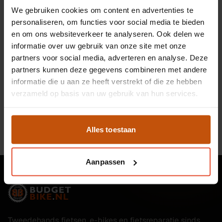
We gebruiken cookies om content en advertenties te
personaliseren, om functies voor social media te bieden
Verder kijken
en om ons websiteverkeer te analyseren. Ook delen we
informatie over uw gebruik van onze site met onze
Elektrische fietsen
Alle fietsen
partners voor social media, adverteren en analyse. Deze
partners kunnen deze gegevens combineren met andere
Tweedehands e-bikes
Tweedehands fietsen
informatie die u aan ze heeft verstrekt of die ze hebben
Alle merken
verzameld op basis van uw gebruik van hun services.
Alles toestaan
Aanpassen
Tweedehands fietsen, e-bikes en fietsreparatie sinds