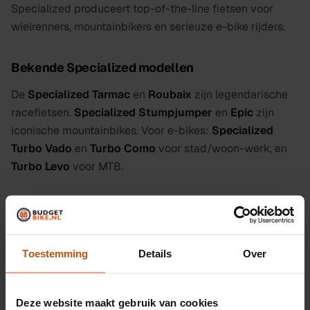
Specialized produceert top-of-the-line fietsen voor
wielrenners, mountainbikers en serieuze e-bike rijders.
Bekende Specialized modellen
De
Specialized Tarmac
en
Roubaix
zijn legendarische
racefietsen.
Specialized Stumpjumper
en
Epic
zijn
iconische mountainbikes. Voor e-bikes:
Specialized
Turbo Vado
en
Turbo Como
voor stad/woon-werk, en
Turbo Levo
voor MTB.
Tweedehands Specialized
Specialized-fietsen behouden hun waarde uitstekend en
zijn populair op de tweedehands markt. Bij Budget Bike
Toestemming
Details
Over
checken we elke Specialized grondig.
Deze website maakt gebruik van cookies