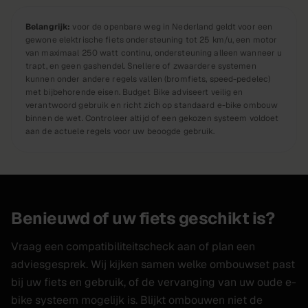
Belangrijk:
voor de openbare weg in Nederland geldt voor een
gewone elektrische fiets ondersteuning tot 25 km/u, een motor
van maximaal 250 watt continu, ondersteuning alleen wanneer u
trapt, en geen gashendel. Snellere of zwaardere systemen
kunnen onder andere regels vallen (bromfiets, speed-pedelec)
met bijbehorende eisen. Budget Bike adviseert veilig en
verantwoord gebruik en richt zich op standaard e-bike ombouw
binnen de wet. Controleer altijd of een gekozen systeem voldoet
aan de actuele regels voor uw beoogde gebruik.
Benieuwd of uw fiets geschikt is?
Vraag een compatibiliteitscheck aan of plan een
adviesgesprek. Wij kijken samen welke ombouwset past
bij uw fiets en gebruik, of de vervanging van uw oude e-
bike systeem mogelijk is. Blijkt ombouwen niet de