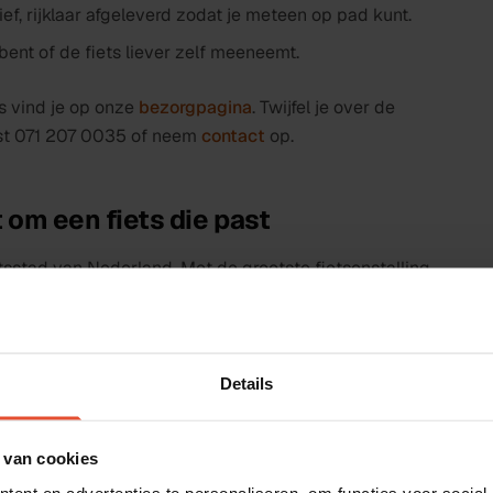
ef, rijklaar afgeleverd zodat je meteen op pad kunt.
 bent of de fiets liever zelf meeneemt.
s vind je op onze
bezorgpagina
. Twijfel je over de
rust 071 207 0035 of neem
contact
op.
 om een fiets die past
tsstad van Nederland. Met de grootste fietsenstalling
r de binnenstad en duizenden studenten op de pedalen,
oor dagelijks woon-werkverkeer of het studentenleven
 je bij ons al tweedehands en rijklaar.
Details
e Rijn of Vleuten naar het centrum, dan is een
ren kiezen in Utrecht vaak voor een
bakfiets
van
 van cookies
oodschappen tegelijk mee te nemen. En zoek je iets
ikes
.
ent en advertenties te personaliseren, om functies voor social