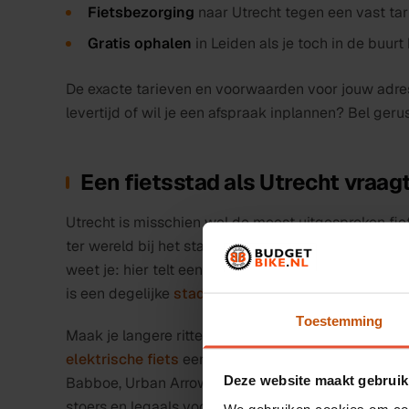
Fietsbezorging
naar Utrecht tegen een vast tari
Gratis ophalen
in Leiden als je toch in de buurt
De exacte tarieven en voorwaarden voor jouw adre
levertijd of wil je een afspraak inplannen? Bel ge
Een fietsstad als Utrecht vraagt
Utrecht is misschien wel de meest uitgesproken fie
ter wereld bij het station, drukke fietsroutes doo
weet je: hier telt een fiets die het echt aankan. V
is een degelijke
stadsfiets
vaak genoeg, en die haal
Toestemming
Maak je langere ritten, bijvoorbeeld vanuit Leidsch
elektrische fiets
een uitkomst. Gezinnen met kinde
Deze website maakt gebruik
Babboe, Urban Arrow of Carqon om de kids en de b
stoers en legaals voor erbij, kijk dan naar onze
fatb
We gebruiken cookies om cont