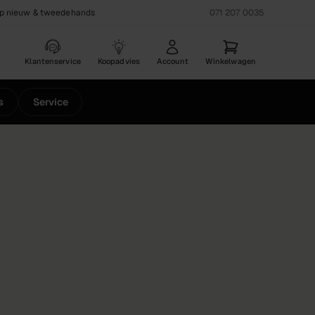
op nieuw & tweedehands
071 207 0035
Klantenservice
Koopadvies
Account
Winkelwagen
s
Service