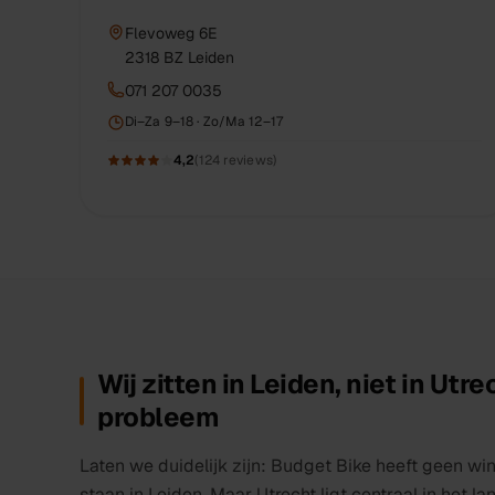
Flevoweg 6E
2318 BZ
Leiden
071 207 0035
Di–Za 9–18 · Zo/Ma 12–17
4,2
(
124
reviews)
Wij zitten in Leiden, niet in Utr
probleem
Laten we duidelijk zijn: Budget Bike heeft geen win
staan in Leiden. Maar Utrecht ligt centraal in het l