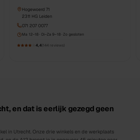
Hogewoerd 71
2311 HG
Leiden
071 207 0077
Ma 12–18 · Di–Za 9–18 · Zo gesloten
4,4
(
144
reviews)
echt, en dat is eerlijk gezegd geen
kel in Utrecht. Onze drie winkels en de werkplaats
and, en de A12 brengt je in ongeveer 45 minuten naar