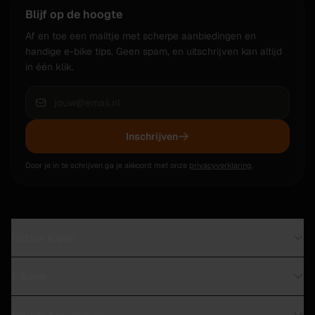
Blijf op de hoogte
Af en toe een mailtje met scherpe aanbiedingen en
handige e-bike tips. Geen spam, en uitschrijven kan altijd
in één klik.
Inschrijven
Door je in te schrijven ga je akkoord met onze
privacyverklaring
.
Fietsen kopen
Direct leverbaar in Leiden
E-bikes
Tweedehands fietsen
Premium e-bike outlet
Stadsfietsen