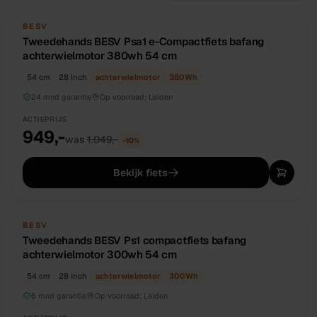
TWEEDEHANDS
UNIEK
BESV
Tweedehands BESV Psa1 e-Compactfiets bafang
achterwielmotor 380wh 54 cm
54 cm
28 inch
achterwielmotor
380
Wh
24 mnd garantie
Op voorraad:
Leiden
ACTIEPRIJS
949,-
was
1.049,-
−
10
%
Bekijk fiets
TWEEDEHANDS
UNIEK
BESV
Tweedehands BESV Ps1 compactfiets bafang
achterwielmotor 300wh 54 cm
54 cm
28 inch
achterwielmotor
300
Wh
6 mnd garantie
Op voorraad:
Leiden