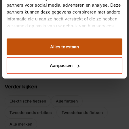
BESV PSA1
1 op voorraad
partners voor social media, adverteren en analyse. Deze
Elektrische fiets uit het assortiment, kom langs voor
partners kunnen deze gegevens combineren met andere
informatie die u aan ze heeft verstrekt of die ze hebben
specs, accuduur en proefrit.
verzameld op basis van uw gebruik van hun services.
BESV PS1
1 op voorraad
Alles toestaan
Elektrische fiets uit het assortiment, kom langs voor
specs, accuduur en proefrit.
Aanpassen
Verder kijken
Elektrische fietsen
Alle fietsen
Tweedehands e-bikes
Tweedehands fietsen
Alle merken