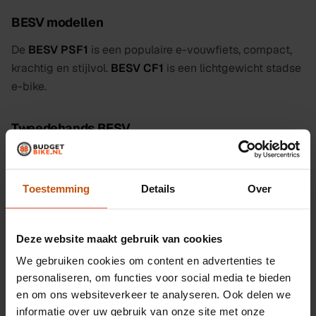
BESV modellen
De
BESV PSF1
is een populaire e-vouwfiets, compact,
krachtig en stijlvol.
BESV CF1
is een lichtgewicht stadse
e-bike.
Tweedehands BESV
Een tweedehands BESV is een uitstekende vondst voor
wie een premium e-bike zoekt voor minder geld.
Toestemming
Details
Over
Populaire modellen van BESV
Deze website maakt gebruik van cookies
Hieronder onze meest aangeboden modellen op basis
We gebruiken cookies om content en advertenties te
van actuele voorraad:
personaliseren, om functies voor social media te bieden
en om ons websiteverkeer te analyseren. Ook delen we
informatie over uw gebruik van onze site met onze