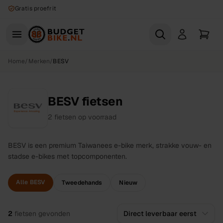
Naar hoofdinhoud
Gratis proefrit
Home
/
Merken
/
BESV
BESV fietsen
2
fietsen
op voorraad
BESV is een premium Taiwanees e-bike merk, strakke vouw- en
stadse e-bikes met topcomponenten.
Alle BESV
Tweedehands
Nieuw
Alle
fietsen
2
fietsen
gevonden