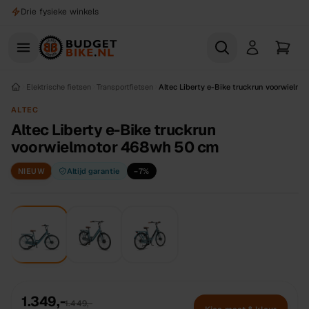
Naar hoofdinhoud
Drie fysieke winkels
Elektrische fietsen
Transportfietsen
Altec Liberty e-Bike truckrun voorwielm
ALTEC
Altec Liberty e-Bike truckrun
voorwielmotor 468wh 50 cm
NIEUW
Altijd garantie
−
7
%
1.349,-
1.449,-