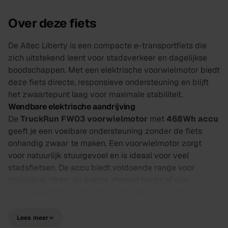
Over deze fiets
De Altec Liberty is een compacte e-transportfiets die
zich uitstekend leent voor stadsverkeer en dagelijkse
boodschappen. Met een elektrische voorwielmotor biedt
deze fiets directe, responsieve ondersteuning en blijft
het zwaartepunt laag voor maximale stabiliteit.
Wendbare elektrische aandrijving
De
TruckRun FW03 voorwielmotor
met
468Wh accu
geeft je een voelbare ondersteuning zonder de fiets
onhandig zwaar te maken. Een voorwielmotor zorgt
voor natuurlijk stuurgevoel en is ideaal voor veel
stadsfietsen. De accu biedt voldoende range voor
dagelijkse ritten; de exacte afstand hangt af van
gebruikspatroon, weersomstandigheden en terrein.
Veilig en betrouwbaar remmen
De
hydraulische schijfremmen
zorgen voor
Lees meer