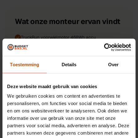
Wat onze monteur ervan vindt
TruckRun voorwielmotor 468Wh accu
Hydraulische schijfremmen
50 cm frame, 28 inch wielen
Toestemming
Details
Over
Rijklaar gecontroleerd en verzonden
Deze website maakt gebruik van cookies
We gebruiken cookies om content en advertenties te
Soortgelijke fietsen
personaliseren, om functies voor social media te bieden
en om ons websiteverkeer te analyseren. Ook delen we
Alle
fietsen
informatie over uw gebruik van onze site met onze
TWEEDEHANDS
UNIEK
SPARTA
partners voor social media, adverteren en analyse. Deze
Tweedehands Sparta Pick up transportfiets 50 cm
partners kunnen deze gegevens combineren met andere
50 cm
28 inch