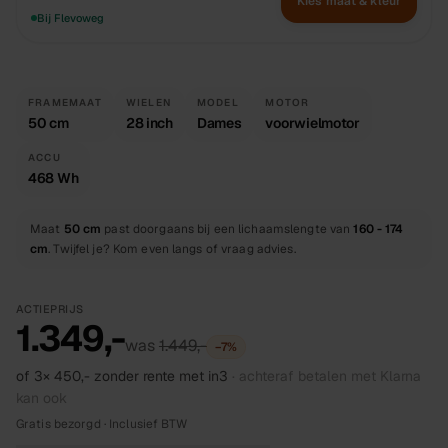
Kies maat & kleur
Bij Flevoweg
FRAMEMAAT
WIELEN
MODEL
MOTOR
50 cm
28 inch
Dames
voorwielmotor
ACCU
468 Wh
Maat
50 cm
past doorgaans bij een lichaamslengte van
160 - 174
cm
. Twijfel je? Kom even langs of vraag advies.
ACTIEPRIJS
1.349,-
was
1.449,-
−
7
%
of 3×
450,-
zonder rente met in3
· achteraf betalen met Klarna
kan ook
Gratis bezorgd · Inclusief BTW