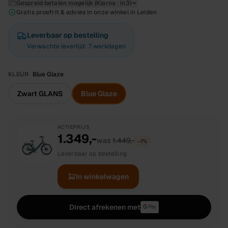
Gespreid betalen mogelijk (Klarna · in3)
Gratis proefrit & advies in onze winkel in Leiden
Leverbaar op bestelling
Verwachte levertijd: 7 werkdagen
KLEUR
Blue Glaze
Zwart GLANS
Blue Glaze
ACTIEPRIJS
1.349,-
was
1.449,-
−
7
%
Leverbaar op bestelling
In winkelwagen
Direct afrekenen met