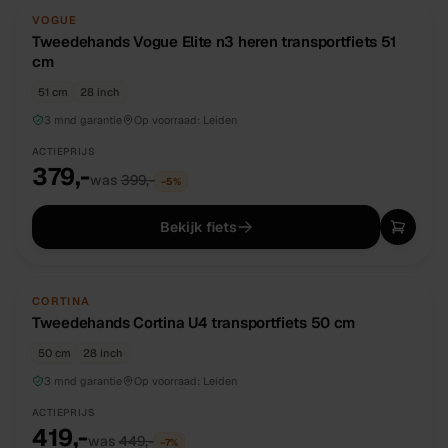
TWEEDEHANDS
UNIEK
VOGUE
Tweedehands Vogue Elite n3 heren transportfiets 51
cm
51 cm
28 inch
3 mnd garantie
Op voorraad:
Leiden
ACTIEPRIJS
379,-
was
399,-
−
5
%
Bekijk fiets
TWEEDEHANDS
UNIEK
CORTINA
Tweedehands Cortina U4 transportfiets 50 cm
50 cm
28 inch
3 mnd garantie
Op voorraad:
Leiden
ACTIEPRIJS
419,-
was
449,-
−
7
%