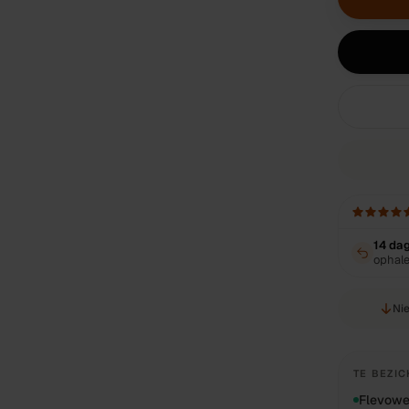
14 da
ophal
Nie
TE BEZIC
Flevowe