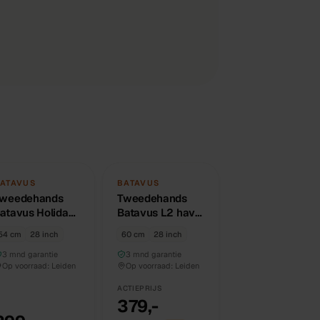
Vergelijk
Vergelijk
TWEEDEHANDS
TWEEDEHANDS
ATAVUS
BATAVUS
weedehands
UNIEK
Tweedehands
UNIEK
atavus Holiday
Batavus L2 have
4 cm
heren stadsfiets
54 cm
28 inch
60 cm
28 inch
60 cm
3 mnd garantie
3 mnd garantie
Op voorraad:
Leiden
Op voorraad:
Leiden
ACTIEPRIJS
379,-