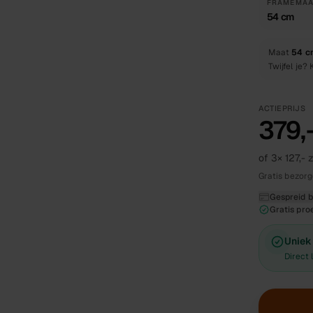
FRAMEMAA
54 cm
Maat
54 c
Twijfel je?
ACTIEPRIJS
379,
of 3×
127,-
z
Gratis bezor
Gespreid be
Gratis proe
Uniek 
Direct 