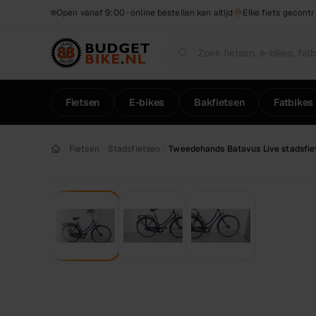
Naar hoofdinhoud
Open vanaf 9:00 · online bestellen kan altijd
Elke fiets gecont
Fietsen
E-bikes
Bakfietsen
Fatbikes
Fietsen
Stadsfietsen
Tweedehands Batavus Live stadsfie
1
/
3