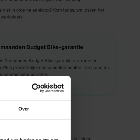
s niet in orde na aankoop? Kom langs, we lossen het
 werkplaats.
 maanden Budget Bike-garantie
n 3 maanden Budget Bike-garantie op frame en
 Plus je wettelijke consumentenrechten. Die staan los
e commerciële garantie.
antievoorwaarden
Over
ezorgen of ophalen
s bezorgd
s ophalen bij één van onze 3 winkels in Leiden
 media te bieden en om ons