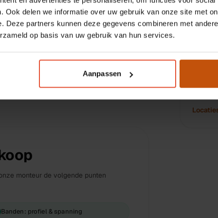
. Ook delen we informatie over uw gebruik van onze site met on
Rijkla
TYPE RIT
e. Deze partners kunnen deze gegevens combineren met andere i
Stadsfiets
erzameld op basis van uw gebruik van hun services.
L
Aanpassen
Loop bin
afspraak
Locatie
rkoop
 onze monteur de volgende punten
Banden: profiel & spanning