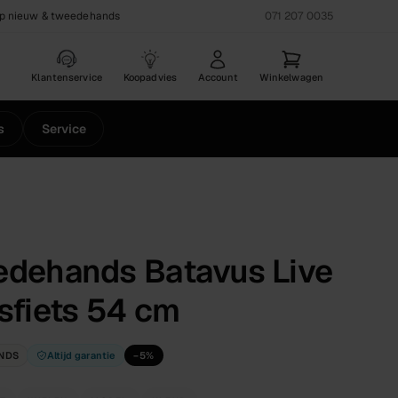
op nieuw & tweedehands
071 207 0035
Klantenservice
Koopadvies
Account
Winkelwagen
s
Service
dehands Batavus Live
sfiets 54 cm
NDS
Altijd garantie
−
5
%