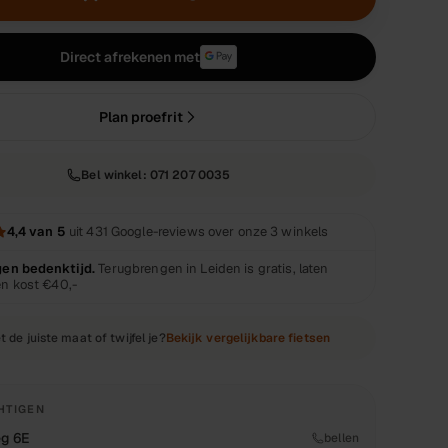
Direct afrekenen met
Plan proefrit
Bel winkel:
071 207 0035
4,4
van 5
uit
431
Google-reviews over onze 3 winkels
gen bedenktijd.
Terugbrengen in Leiden is gratis, laten
en kost
€40,-
t de juiste maat of twijfel je?
Bekijk vergelijkbare fietsen
HTIGEN
g 6E
bellen