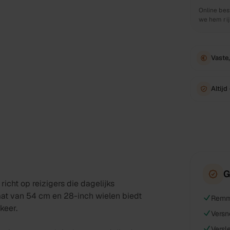
Online bes
we hem rijk
Vaste,
Altijd
G
richt op reizigers die dagelijks
at van 54 cm en 28-inch wielen biedt
Remme
keer.
Versn
Versl