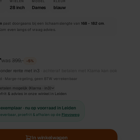
T
WIELEN
MODEL
KLEUR
28 inch
Dames
blauw
m
past doorgaans bij een lichaamslengte van
168 - 182 cm
.
 Kom even langs of vraag advies.
-
was
399,-
−
5
%
onder rente met in3
· achteraf betalen met Klarna kan ook
gd · Marge-regeling, geen BTW verrekenbaar
talen mogelijk (Klarna · in3)
frit & advies in onze winkel in Leiden
exemplaar · nu op voorraad in Leiden
leverbaar, proefrit & afhalen op de
Flevoweg
In winkelwagen