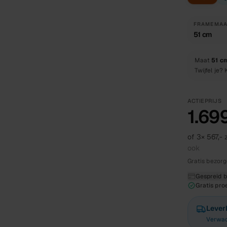
FRAMEMAA
51 cm
Maat
51 c
Twijfel je?
ACTIEPRIJS
1.699
of 3×
567,-
z
ook
Gratis bezorg
Gespreid be
Gratis proe
Lever
Verwac