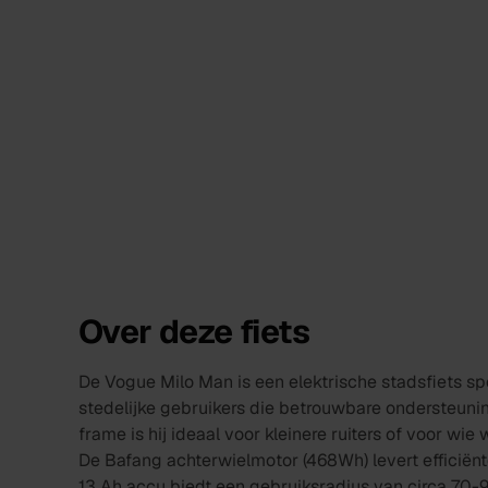
Over deze fiets
De Vogue Milo Man is een elektrische stadsfiets s
stedelijke gebruikers die betrouwbare ondersteun
frame is hij ideaal voor kleinere ruiters of voor wi
De Bafang achterwielmotor (468Wh) levert efficiënt
13 Ah accu biedt een gebruiksradius van circa 70-90