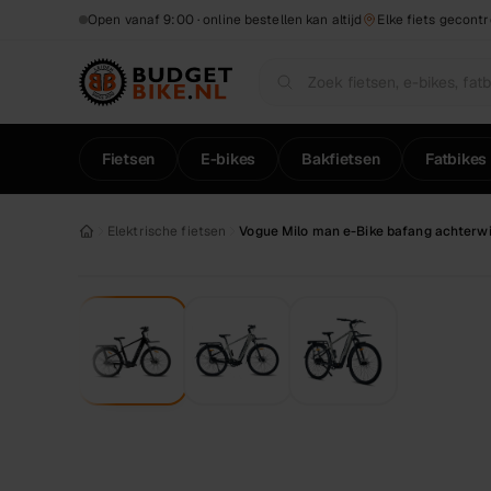
Naar hoofdinhoud
Open vanaf 9:00 · online bestellen kan altijd
Elke fiets gecont
Fietsen
E-bikes
Bakfietsen
Fatbikes
Elektrische fietsen
Vogue Milo man e-Bike bafang achterw