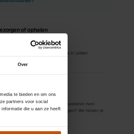
antievoorwaarden
ezorgen of ophalen
s bezorgd
s ophalen bij één van onze 3 winkels in Leiden
ar afgeleverd, direct te gebruiken
Over
peciaal voor je besteld
 media te bieden en om ons
ze partners voor social
ts staat niet in de winkel, maar we bestellen hem
nformatie die u aan ze heeft
 voor je en maken hem rijklaar. Vragen? We helpen je
ntact op