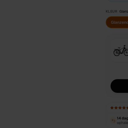
KLEUR
Glan
Glanzend
14 da
ophal