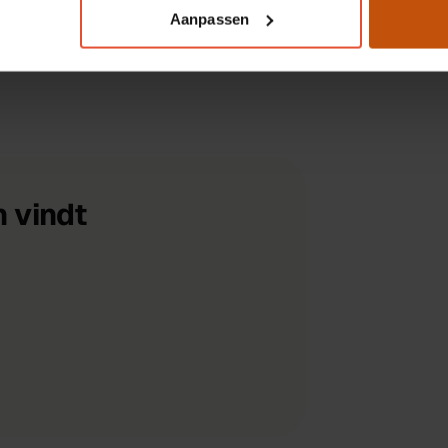
Elektrische fiets
2 jaar garantie
Aanpassen
 vindt