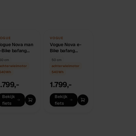
Vergelijk
Vergelijk
IEUW
NIEUW
OGUE
VOGUE
ogue Nova man
OP
·
7
Vogue Nova e-
OP
·
7
BESTELLING
WERKDAGEN
BESTELLING
WERKDAGEN
-Bike bafang
Bike bafang
chterwielmotor
achterwielmotor
50 cm
50 cm
40wh 50 cm
540wh 50 cm
achterwielmotor
achterwielmotor
540
Wh
540
Wh
1.799,-
1.799,-
Bekijk
Bekijk
fiets
fiets