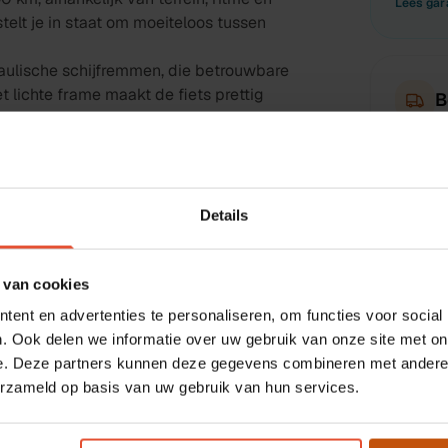
Lees gar
elt je in staat om moeiteloos tussen
aulische schijfremmen, die betrouwbare
 lichte frame maakt de fiets prettig
B
edige verlichting en praktische
Grati
rensen die een betaalbare en wendige
Grati
Rijkla
roleerd naar je thuis geleverd in heel
Details
Leiden. Inclusief garantie bij Budget Bike.
 van cookies
S
s
ent en advertenties te personaliseren, om functies voor social
. Ook delen we informatie over uw gebruik van onze site met on
Deze fie
e. Deze partners kunnen deze gegevens combineren met andere i
speciaal
MOTOR
FRAMEMAAT
erzameld op basis van uw gebruik van hun services.
graag.
BAFANG H700
51 cm
Neem co
TYPE RIT
GARANTIE