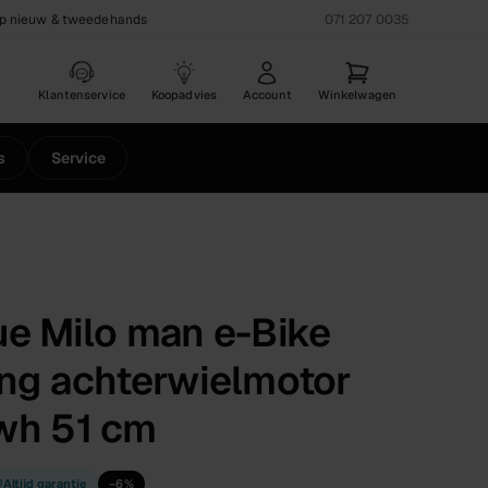
op nieuw & tweedehands
071 207 0035
Klantenservice
Koopadvies
Account
Winkelwagen
s
Service
e Milo man e-Bike
ng achterwielmotor
wh 51 cm
Altijd garantie
−
6
%