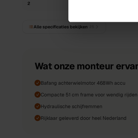
2
Hydraulische Schijfremmen
Alle specificaties bekijken
·
25
Wat onze monteur ervan
Bafang achterwielmotor 468Wh accu
Compacte 51 cm frame voor wendig rijden
Hydraulische schijfremmen
Rijklaar geleverd door heel Nederland