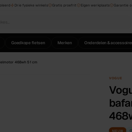
roleerd
Drie fysieke winkels
Gratis proefrit
Eigen werkplaats
Garantie 
Goedkope fietsen
Merken
Onderdelen & accessoire
ielmotor 468wh 51 cm
VOGUE
Vogu
bafa
468
NIEUW