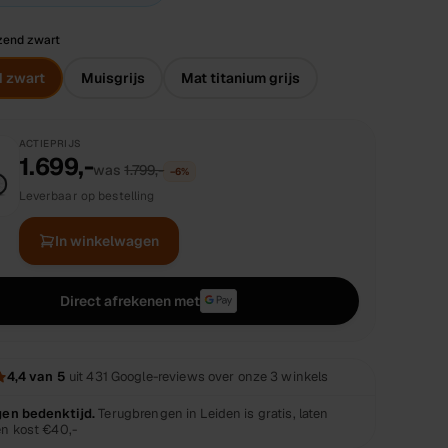
zend zwart
 zwart
Muisgrijs
Mat titanium grijs
ACTIEPRIJS
1.699,-
was
1.799,-
−
6
%
Leverbaar op bestelling
In winkelwagen
Direct afrekenen met
4,4
van 5
uit
431
Google-reviews over onze 3 winkels
gen bedenktijd.
Terugbrengen in Leiden is gratis, laten
en kost
€40,-