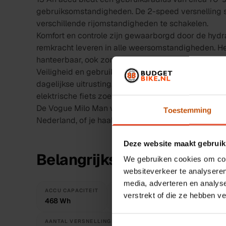
gebruiksomstandigheden. De 2-speed versnelling st
verschillende rijomstandigheden te schakelen.
Komfort en controle zijn gewaarborgd door de hydr
remkracht leveren in alle weersomstandigheden. Het
hanteerbaar, ook zonder motorondersteuning.
Veiligheid en gebruiksgemak staan voorop met voll
dagelijkse uitrusting. De fiets is geschikt voor fo
elektrische fiets zoeken.
De Vogue Milo Man wordt rijklaar en volledig gecont
Toestemming
Nederland, of je haalt hem af in onze werkplaats in 
Deze website maakt gebruik
Belangrijkste specificatie
We gebruiken cookies om cont
websiteverkeer te analyseren
media, adverteren en analys
ACCU CAPACITEIT
ACTIERADIUS
MOTOR LOCATIE
verstrekt of die ze hebben v
468 Wh
70 - 90 km
Achterwiel
AANTAL VERSNELLINGEN
REMMEN