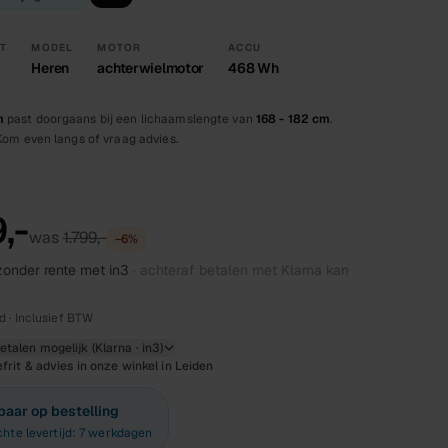
T
MODEL
MOTOR
ACCU
Heren
achterwielmotor
468 Wh
m
past doorgaans bij een lichaamslengte van
168 - 182 cm
.
 Kom even langs of vraag advies.
,-
was
1.799,-
−
6
%
onder rente met in3
· achteraf betalen met Klarna kan
d · Inclusief BTW
talen mogelijk (Klarna · in3)
frit & advies in onze winkel in Leiden
baar op bestelling
hte levertijd: 7 werkdagen