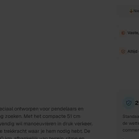
Nie
Vaste,
Altijd
2
peciaal ontworpen voor pendelaars en
ing zoeken. Met het compacte 51 cm
Standaar
e wendig wil manoeuvreren in druk verkeer.
de wett
commerc
e trekkracht waar je hem nodig hebt. De
 km, afhankelijk van terrein, ritme en