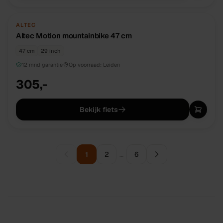
NIEUW
DIRECT BESCHIKBAAR
ALTEC
Altec Motion mountainbike 47 cm
47 cm
29 inch
12 mnd garantie
Op voorraad:
Leiden
305,-
Bekijk fiets
1
2
…
6