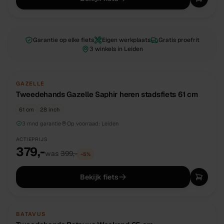
Garantie op elke fiets
Eigen werkplaats
Gratis proefrit
3 winkels in Leiden
TWEEDEHANDS
UNIEK
GAZELLE
Tweedehands Gazelle Saphir heren stadsfiets 61 cm
61 cm
28 inch
3 mnd garantie
Op voorraad:
Leiden
ACTIEPRIJS
379,-
was
399,-
−
5
%
Bekijk fiets
TWEEDEHANDS
UNIEK
BATAVUS