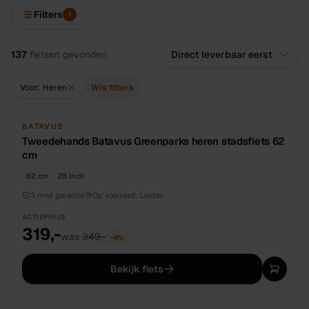
Filters
1
Alle
fietsen
137
fietsen
gevonden
Voor: Heren
Wis filters
TWEEDEHANDS
UNIEK
BATAVUS
Tweedehands Batavus Greenparks heren stadsfiets 62
cm
62 cm
28 inch
3 mnd garantie
Op voorraad:
Leiden
ACTIEPRIJS
319,-
was
349,-
−
9
%
Bekijk fiets