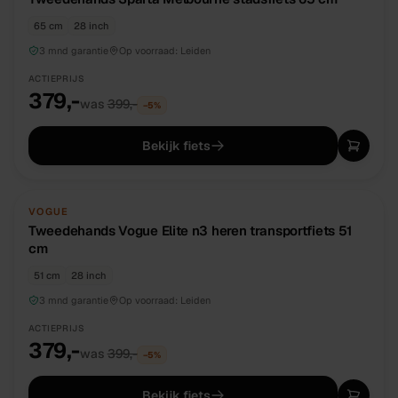
65 cm
28 inch
3 mnd garantie
Op voorraad:
Leiden
ACTIEPRIJS
379,-
was
399,-
−
5
%
Bekijk fiets
TWEEDEHANDS
UNIEK
VOGUE
Tweedehands Vogue Elite n3 heren transportfiets 51
cm
51 cm
28 inch
3 mnd garantie
Op voorraad:
Leiden
ACTIEPRIJS
379,-
was
399,-
−
5
%
Bekijk fiets