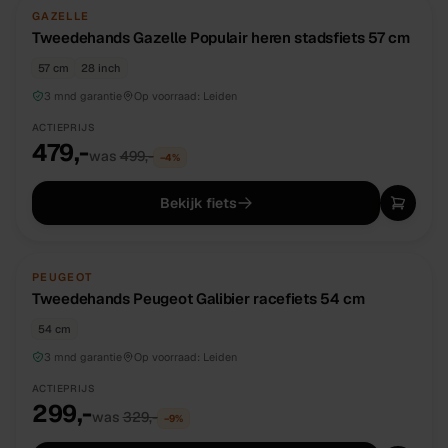
TWEEDEHANDS
UNIEK
GAZELLE
Tweedehands Gazelle Populair heren stadsfiets 57 cm
57 cm
28 inch
3 mnd garantie
Op voorraad:
Leiden
ACTIEPRIJS
479,-
was
499,-
−
4
%
Bekijk fiets
TWEEDEHANDS
UNIEK
PEUGEOT
Tweedehands Peugeot Galibier racefiets 54 cm
54 cm
3 mnd garantie
Op voorraad:
Leiden
ACTIEPRIJS
299,-
was
329,-
−
9
%