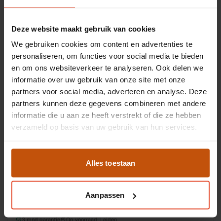
was
399,-
−
5
%
Bekijk fiets
Deze website maakt gebruik van cookies
We gebruiken cookies om content en advertenties te
personaliseren, om functies voor social media te bieden
TWEEDEHANDS
UNIEK
Tweedehands Merkloze kinderfiets lage instap 46 cm
en om ons websiteverkeer te analyseren. Ook delen we
46 cm
24 inch
informatie over uw gebruik van onze site met onze
partners voor social media, adverteren en analyse. Deze
3 mnd garantie
Op voorraad:
Leiden
partners kunnen deze gegevens combineren met andere
ACTIEPRIJS
informatie die u aan ze heeft verstrekt of die ze hebben
179,-
was
199,-
−
10
%
verzameld op basis van uw gebruik van hun services.
Bekijk fiets
Alles toestaan
TWEEDEHANDS
UNIEK
ALDO
Tweedehands Aldo Luxe transportfiets 58 cm
Aanpassen
58 cm
28 inch
3 mnd garantie
Op voorraad:
Leiden