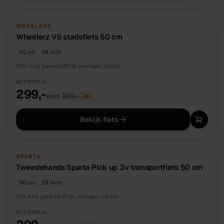
NIEUW
DIRECT BESCHIKBAAR
WHEELERZ
Wheelerz V6 stadsfiets 50 cm
50 cm
28 inch
12 mnd garantie
Op voorraad:
Leiden
ACTIEPRIJS
299,-
was
329,-
−
9
%
Bekijk fiets
TWEEDEHANDS
UNIEK
SPARTA
Tweedehands Sparta Pick up 3v transportfiets 50 cm
50 cm
28 inch
3 mnd garantie
Op voorraad:
Leiden
ACTIEPRIJS