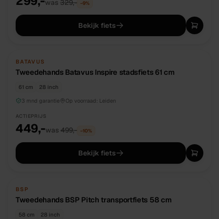
299,-
was
329,-
−
9
%
Bekijk fiets
TWEEDEHANDS
UNIEK
BATAVUS
Tweedehands Batavus Inspire stadsfiets 61 cm
61 cm
28 inch
3 mnd garantie
Op voorraad:
Leiden
ACTIEPRIJS
449,-
was
499,-
−
10
%
Bekijk fiets
TWEEDEHANDS
UNIEK
BSP
Tweedehands BSP Pitch transportfiets 58 cm
58 cm
28 inch