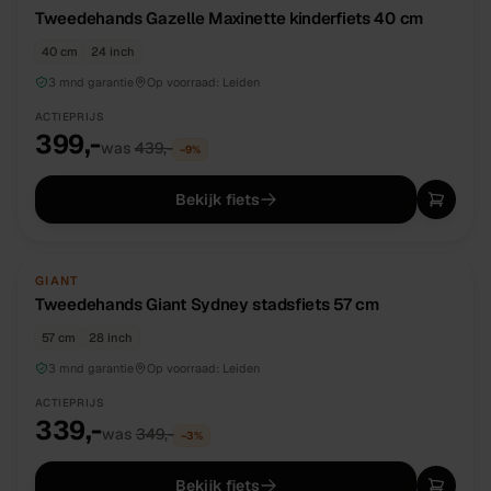
Tweedehands Gazelle Maxinette kinderfiets 40 cm
40 cm
24 inch
3 mnd garantie
Op voorraad:
Leiden
ACTIEPRIJS
399,-
was
439,-
−
9
%
Bekijk fiets
TWEEDEHANDS
UNIEK
GIANT
Tweedehands Giant Sydney stadsfiets 57 cm
57 cm
28 inch
3 mnd garantie
Op voorraad:
Leiden
ACTIEPRIJS
339,-
was
349,-
−
3
%
Bekijk fiets