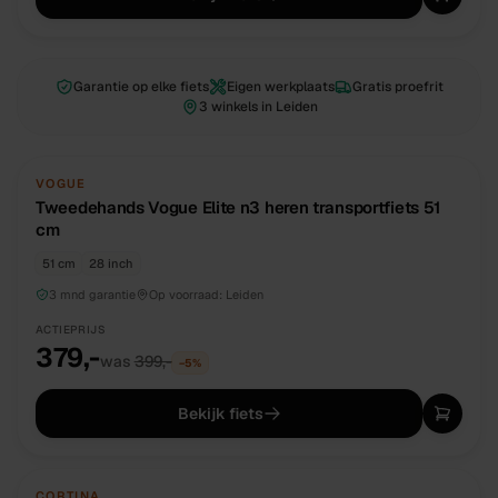
Garantie op elke fiets
Eigen werkplaats
Gratis proefrit
3 winkels in Leiden
TWEEDEHANDS
UNIEK
VOGUE
Tweedehands Vogue Elite n3 heren transportfiets 51
cm
51 cm
28 inch
3 mnd garantie
Op voorraad:
Leiden
ACTIEPRIJS
379,-
was
399,-
−
5
%
Bekijk fiets
TWEEDEHANDS
UNIEK
CORTINA