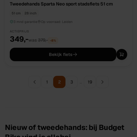
Tweedehands Sparta Neo sport stadsfiets 51 cm
51 cm
28 inch
3 mnd garantie
Op voorraad:
Leiden
ACTIEPRIJS
349,-
was
379,-
−
8
%
Bekijk fiets
1
2
3
…
19
Nieuw of tweedehands: bij Budget