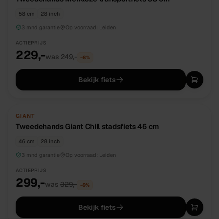
58 cm
28 inch
3 mnd garantie
Op voorraad:
Leiden
ACTIEPRIJS
229,-
was
249,-
−
8
%
Bekijk fiets
TWEEDEHANDS
UNIEK
GIANT
Tweedehands Giant Chill stadsfiets 46 cm
46 cm
28 inch
3 mnd garantie
Op voorraad:
Leiden
ACTIEPRIJS
299,-
was
329,-
−
9
%
Bekijk fiets