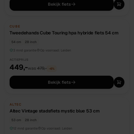
Bekijk fiets
TWEEDEHANDS
UNIEK
CUBE
Tweedehands Cube Touring hpa hybride fiets 54 cm
54 cm
28 inch
3 mnd garantie
Op voorraad:
Leiden
ACTIEPRIJS
449,-
was
479,-
−
6
%
Bekijk fiets
NIEUW
DIRECT BESCHIKBAAR
ALTEC
Altec Vintage stadsfiets mystic blue 53 cm
53 cm
28 inch
12 mnd garantie
Op voorraad:
Leiden