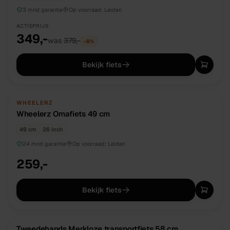
3 mnd garantie
Op voorraad:
Leiden
ACTIEPRIJS
349,-
was
379,-
−
8
%
Bekijk fiets
NIEUW
DIRECT BESCHIKBAAR
WHEELERZ
Wheelerz Omafiets 49 cm
49 cm
26 inch
24 mnd garantie
Op voorraad:
Leiden
259,-
Bekijk fiets
TWEEDEHANDS
UNIEK
Tweedehands Merkloze transportfiets 58 cm