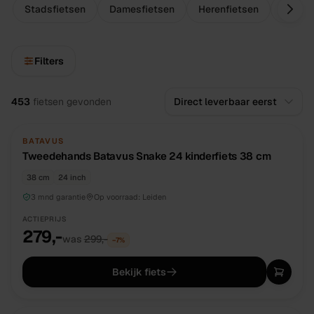
Stadsfietsen
Damesfietsen
Herenfietsen
Omafi
Filters
Alle
fietsen
453
fietsen
gevonden
TWEEDEHANDS
UNIEK
BATAVUS
Tweedehands Batavus Snake 24 kinderfiets 38 cm
38 cm
24 inch
3 mnd garantie
Op voorraad:
Leiden
ACTIEPRIJS
279,-
was
299,-
−
7
%
Bekijk fiets