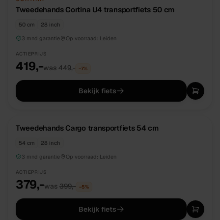
Tweedehands Cortina U4 transportfiets 50 cm
50 cm
28 inch
3 mnd garantie
Op voorraad:
Leiden
ACTIEPRIJS
419,-
was
449,-
−
7
%
Bekijk fiets
TWEEDEHANDS
UNIEK
Tweedehands Cargo transportfiets 54 cm
54 cm
28 inch
3 mnd garantie
Op voorraad:
Leiden
ACTIEPRIJS
379,-
was
399,-
−
5
%
Bekijk fiets