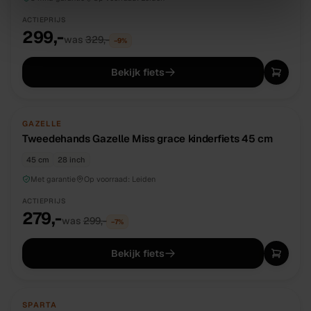
ACTIEPRIJS
299,-
was
329,-
−
9
%
Bekijk fiets
TWEEDEHANDS
UNIEK
GAZELLE
Tweedehands Gazelle Miss grace kinderfiets 45 cm
45 cm
28 inch
Met garantie
Op voorraad:
Leiden
ACTIEPRIJS
279,-
was
299,-
−
7
%
Bekijk fiets
TWEEDEHANDS
UNIEK
SPARTA