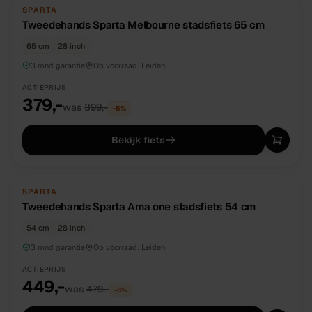
TWEEDEHANDS
UNIEK
SPARTA
Tweedehands Sparta Melbourne stadsfiets 65 cm
65 cm
28 inch
3 mnd garantie
Op voorraad:
Leiden
ACTIEPRIJS
379,-
was
399,-
−
5
%
Bekijk fiets
TWEEDEHANDS
UNIEK
SPARTA
Tweedehands Sparta Ama one stadsfiets 54 cm
54 cm
28 inch
3 mnd garantie
Op voorraad:
Leiden
ACTIEPRIJS
449,-
was
479,-
−
6
%