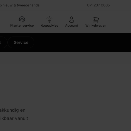
op nieuw & tweedehands
071 207 0035
Klantenservice
Koopadvies
Account
Winkelwagen
s
Service
vakkundig en
eikbaar vanuit