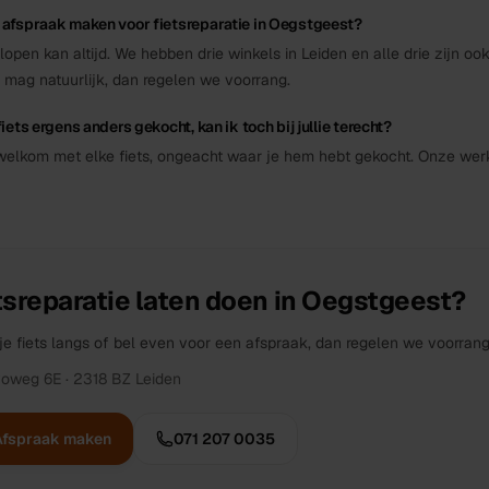
 afspraak maken voor fietsreparatie in Oegstgeest?
lopen kan altijd. We hebben drie winkels in Leiden en alle drie zijn oo
 mag natuurlijk, dan regelen we voorrang.
fiets ergens anders gekocht, kan ik toch bij jullie terecht?
 welkom met elke fiets, ongeacht waar je hem hebt gekocht. Onze werk
tsreparatie
laten doen in
Oegstgeest
?
je fiets langs of bel even voor een afspraak, dan regelen we voorrang
voweg 6E
·
2318 BZ
Leiden
Afspraak maken
071 207 0035