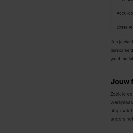
Accu-con
Losse re
Kun je nie
gerepareerd
groot model
Jouw 
Zoek je e
werkplaats
afspraak t
anders he