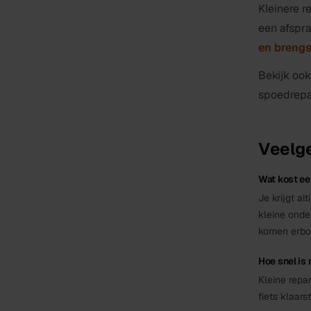
Kleinere 
een afspra
en brengs
Bekijk ook
spoedrepa
Veelge
Wat kost ee
Je krijgt al
kleine onde
komen erbo
Hoe snel is 
Kleine repa
fiets klaar