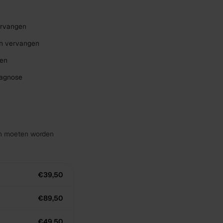
ervangen
en vervangen
ven
iagnose
gen moeten worden
€39,50
€89,50
€49,50