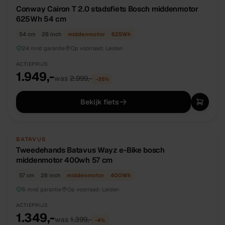
Conway Cairon T 2.0 stadsfiets Bosch middenmotor
625Wh 54 cm
54 cm
28 inch
middenmotor
625
Wh
24 mnd garantie
Op voorraad:
Leiden
ACTIEPRIJS
1.949,-
was
2.999,-
−
35
%
Bekijk fiets
TWEEDEHANDS
UNIEK
BATAVUS
Tweedehands Batavus Wayz e-Bike bosch
middenmotor 400wh 57 cm
57 cm
28 inch
middenmotor
400
Wh
6 mnd garantie
Op voorraad:
Leiden
ACTIEPRIJS
1.349,-
was
1.399,-
−
4
%