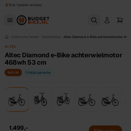
Naar hoofdinhoud
Drie fysieke winkels
Elektrische fietsen
Stadsfietsen
Altec Diamond e-Bike achterwielmotor 46
ALTEC
Altec Diamond e-Bike achterwielmotor
468wh 53 cm
NIEUW
Altijd garantie
1
/
6
1.499,-