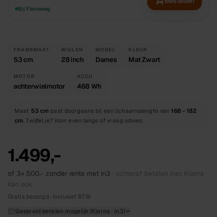
Bestellen
Bij Flevoweg
FRAMEMAAT
WIELEN
MODEL
KLEUR
53 cm
28 inch
Dames
Mat Zwart
MOTOR
ACCU
achterwielmotor
468 Wh
Maat
53 cm
past doorgaans bij een lichaamslengte van
168 - 182
cm
. Twijfel je? Kom even langs of vraag advies.
1.499,-
of 3×
500,-
zonder rente met in3
· achteraf betalen met Klarna
kan ook
Gratis bezorgd · Inclusief BTW
Gespreid betalen mogelijk (Klarna · in3)