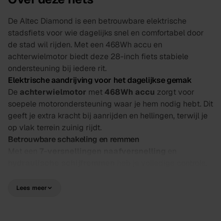
De Altec Diamond is een betrouwbare elektrische
stadsfiets voor wie dagelijks snel en comfortabel door
de stad wil rijden. Met een 468Wh accu en
achterwielmotor biedt deze 28-inch fiets stabiele
ondersteuning bij iedere rit.
Elektrische aandrijving voor het dagelijkse gemak
De
achterwielmotor
met
468Wh accu
zorgt voor
soepele motorondersteuning waar je hem nodig hebt. Dit
geeft je extra kracht bij aanrijden en hellingen, terwijl je
op vlak terrein zuinig rijdt.
Betrouwbare schakeling en remmen
Met een
7-versnellingen naafversnelling
en
hydraulische schijfremmen
heb je volledige controle.
De naafversnelling is onderhoudsarm en schakelt soepel,
ook onder belasting. De hydraulische remmen geven
Lees meer
precisie remkracht in elke weersituatie.
Praktisch en stevig uitgevoerd