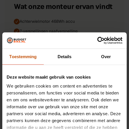
Wat onze monteur ervan vindt
Achterwielmotor 468Wh accu
7-versnellingen naafversnelling
Hydraulische schijfremmen
53cm frame, 28-inch wielen
Toestemming
Details
Over
Deze website maakt gebruik van cookies
Soortgelijke fietsen
We gebruiken cookies om content en advertenties te
personaliseren, om functies voor social media te bieden
Alle
fietsen
NIEUW
DIRECT BESCHIKBAAR
en om ons websiteverkeer te analyseren. Ook delen we
ALTEC
Altec Diamond e-Bike truckrun voorwielmotor 468wh
informatie over uw gebruik van onze site met onze
44 cm
partners voor social media, adverteren en analyse. Deze
partners kunnen deze gegevens combineren met andere
44 cm
26 inch
voorwielmotor
468
Wh
informatie die u aan ze heeft verstrekt of die ze hebben
24 mnd garantie
Op voorraad:
Leiden