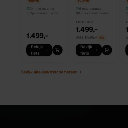
468
Wh
500
Wh
500wh 56 cm
24 mnd garantie
6 mnd garantie
Op voorraad:
Leiden
Op voorraad:
Leiden
ACTIEPRIJS
A
1.499,-
1.499,-
was
1.599,-
−
6
%
Bekijk
Bekijk
fiets
fiets
Bekijk alle
elektrische fietsen
→