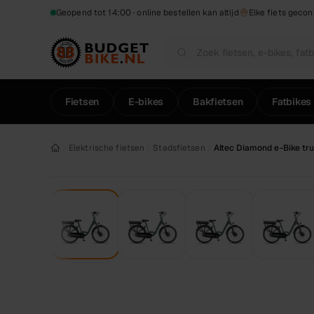
Naar hoofdinhoud
Geopend tot 14:00 · online bestellen kan altijd
Elke fiets gecon
Fietsen
E-bikes
Bakfietsen
Fatbikes
Elektrische fietsen
Stadsfietsen
Altec Diamond e-Bike t
1
/
6