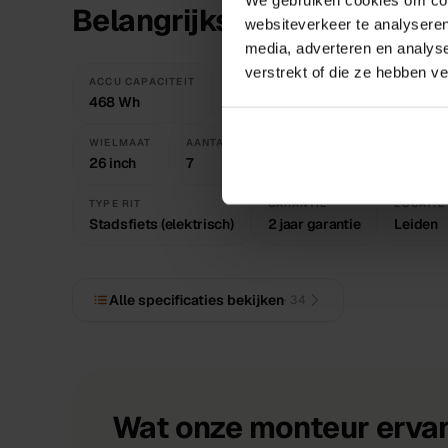
Belangrijkste specificatie
websiteverkeer te analyseren
media, adverteren en analys
verstrekt of die ze hebben v
ACCU CAPACITEIT
ACTIERADIUS
MOTOR LOCATIE
468 Wh
61 - 117 km
Voorwiel
WIELMAAT
AANTAL VERSNELLINGEN
REMMEN
26 inch
7
Schijfrem me
TYPE RIT
GARANTIE
LOCATIE
Stadsfiets (elektrisch)
2 jaar garantie
Leiden
Alle specificaties bekijken
·
34
Wat onze monteur ervan