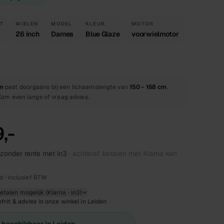
T
WIELEN
MODEL
KLEUR
MOTOR
26 inch
Dames
Blue Glaze
voorwielmotor
m
past doorgaans bij een lichaamslengte van
150 - 168 cm
.
 Kom even langs of vraag advies.
,-
zonder rente met in3
· achteraf betalen met Klarna kan
d · Inclusief BTW
talen mogelijk (Klarna · in3)
frit & advies in onze winkel in Leiden