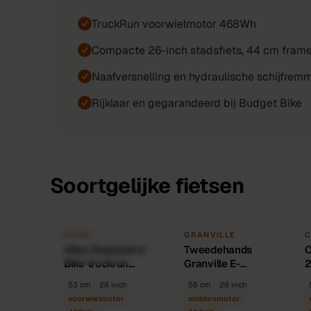
TruckRun voorwielmotor 468Wh
Compacte 26-inch stadsfiets, 44 cm fram
Naafversnelling en hydraulische schijfrem
Rijklaar en gegarandeerd bij Budget Bike
Soortgelijke fietsen
Vergelijk
Vergelijk
Alle
fietsen
NIEUW
TWEEDEHANDS
N
ALTEC
GRANVILLE
Altec Diamond e-
DIRECT
Tweedehands
UNIEK
C
S
BESCHIKBAAR
Bike truckrun
Granville E-
2
voorwielmotor
Excellence
B
53 cm
28 inch
56 cm
28 inch
468wh 53 cm
stadsfiets bosch
m
voorwielmotor
middenmotor
middenmotor
6