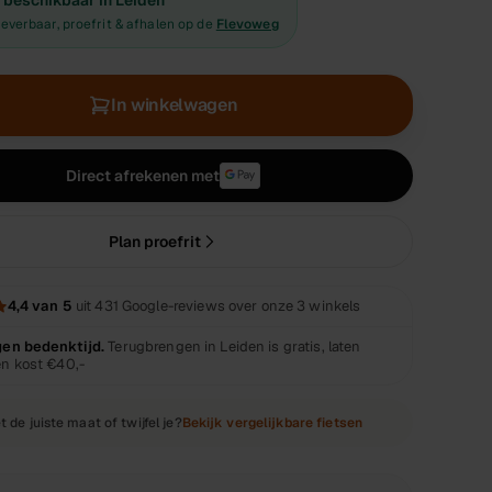
 beschikbaar in Leiden
leverbaar, proefrit & afhalen op de
Flevoweg
In winkelwagen
Direct afrekenen met
Plan proefrit
4,4
van 5
uit
431
Google-reviews over onze 3 winkels
gen bedenktijd.
Terugbrengen in Leiden is gratis, laten
en kost
€40,-
t de juiste maat of twijfel je?
Bekijk vergelijkbare fietsen