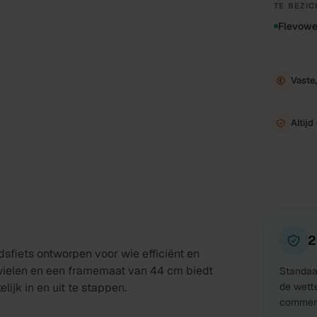
TE BEZIC
Flevowe
Vaste,
Altijd
2
sfiets ontworpen voor wie efficiënt en
 wielen en een framemaat van 44 cm biedt
Standaar
ijk in en uit te stappen.
de wett
commerc