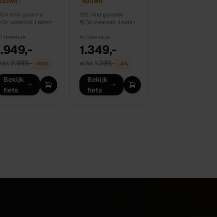
625
Wh
400
Wh
24 mnd garantie
6 mnd garantie
Op voorraad:
Leiden
Op voorraad:
Leiden
CTIEPRIJS
ACTIEPRIJS
1.949,-
1.349,-
was
2.999,-
was
1.399,-
−
35
%
−
4
%
Bekijk
Bekijk
fiets
fiets