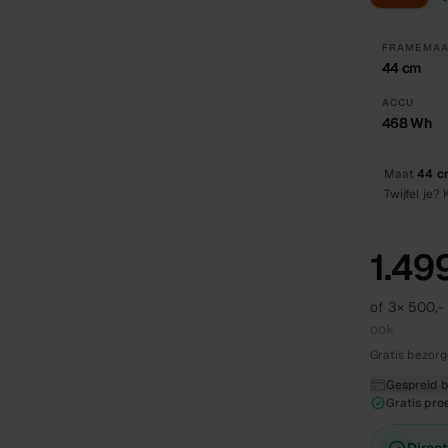
FRAMEMAA
44 cm
ACCU
468 Wh
Maat
44 c
Twijfel je?
1.499
of 3×
500,-
ook
Gratis bezorg
Gespreid be
Gratis proe