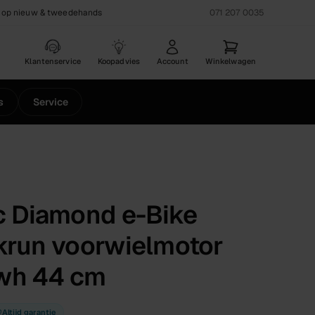
 op nieuw & tweedehands
071 207 0035
Klantenservice
Koopadvies
Account
Winkelwagen
s
Service
c Diamond e-Bike
krun voorwielmotor
wh 44 cm
Altijd garantie