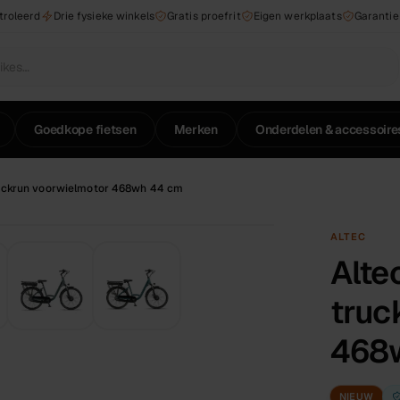
troleerd
Drie fysieke winkels
Gratis proefrit
Eigen werkplaats
Garantie
Goedkope fietsen
Merken
Onderdelen & accessoire
ruckrun voorwielmotor 468wh 44 cm
ALTEC
Alte
truc
468
NIEUW