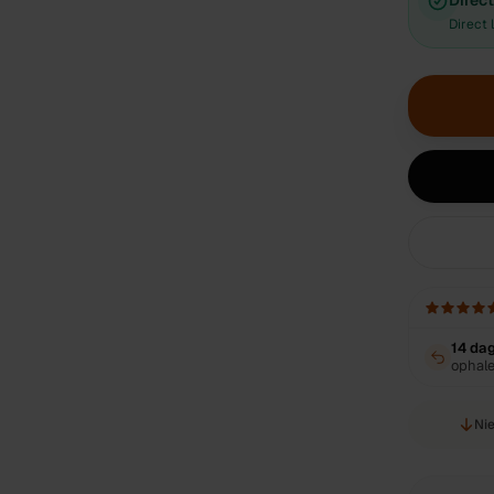
Direct
Direct 
14 da
ophal
Nie