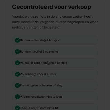
Gecontroleerd voor verkoop
Voordat we deze
fiets
in de showroom zetten heeft
onze monteur de volgende punten nagelopen en waar
nodig vervangen of bijgesteld:
Remmen: werking & blokjes
Banden: profiel & spanning
Versnellingen: afstelling & ketting
Verlichting: voor & achter
Frame: geen scheuren of slag
Wielen: spaakspanning & loop
Zadel & stuur: comfort & fit