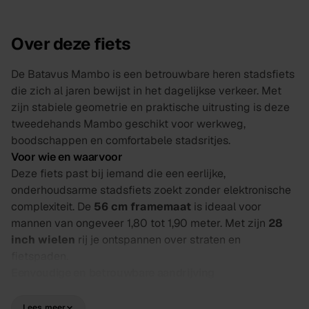
Over deze fiets
De Batavus Mambo is een betrouwbare heren stadsfiets
die zich al jaren bewijst in het dagelijkse verkeer. Met
zijn stabiele geometrie en praktische uitrusting is deze
tweedehands Mambo geschikt voor werkweg,
boodschappen en comfortabele stadsritjes.
Voor wie en waarvoor
Deze fiets past bij iemand die een eerlijke,
onderhoudsarme stadsfiets zoekt zonder elektronische
complexiteit. De
56 cm framemaat
is ideaal voor
mannen van ongeveer 1,80 tot 1,90 meter. Met zijn
28
inch wielen
rij je ontspannen over straten en
fietspaden.
Eenvoudige en betrouwbare aandrijving
De
naafversnelling
biedt comfort en lage
onderhoudsbehoefte vergeleken met een
Lees meer