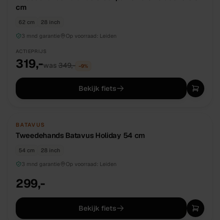
cm
62 cm
28 inch
3 mnd garantie
Op voorraad:
Leiden
ACTIEPRIJS
319,-
was
349,-
−
9
%
Bekijk fiets
TWEEDEHANDS
UNIEK
BATAVUS
Tweedehands Batavus Holiday 54 cm
54 cm
28 inch
3 mnd garantie
Op voorraad:
Leiden
299,-
Bekijk fiets