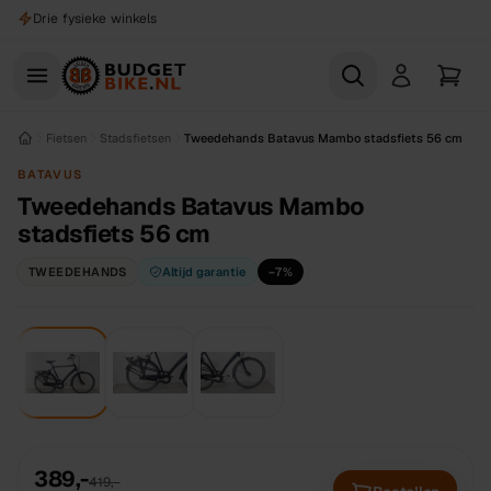
Naar hoofdinhoud
Drie fysieke winkels
Fietsen
Stadsfietsen
Tweedehands Batavus Mambo stadsfiets 56 cm
BATAVUS
Tweedehands Batavus Mambo
stadsfiets 56 cm
TWEEDEHANDS
Altijd garantie
−
7
%
1
/
3
389,-
419,-