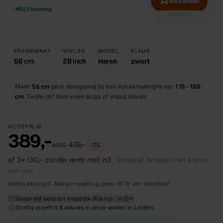
Bestellen
Bij Flevoweg
FRAMEMAAT
WIELEN
MODEL
KLEUR
56 cm
28 inch
Heren
zwart
Maat
56 cm
past doorgaans bij een lichaamslengte van
176 - 188
cm
. Twijfel je? Kom even langs of vraag advies.
ACTIEPRIJS
389,-
was
419,-
−
7
%
of 3×
130,-
zonder rente met in3
· achteraf betalen met Klarna
kan ook
Gratis bezorgd · Marge-regeling, geen BTW verrekenbaar
Gespreid betalen mogelijk (Klarna · in3)
Gratis proefrit & advies in onze winkel in Leiden