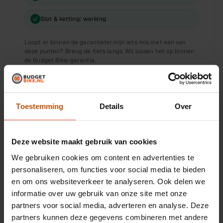
Slot & ketting: werking
Loopt er binnen de garantietermijn iets mis met een van
deze punten? Breng de fiets langs. Wij lossen het op binnen
de Budget Bike-garantie.
Toestemming
Details
Over
Wat onze monteur ervan vindt
Deze website maakt gebruik van cookies
Klassieke heren stadsfiets, 56 cm framemaat
We gebruiken cookies om content en advertenties te
personaliseren, om functies voor social media te bieden
Naafversnelling: eenvoudig en onderhoudsarm
en om ons websiteverkeer te analyseren. Ook delen we
28 inch wielen voor stabiel stadsritden
informatie over uw gebruik van onze site met onze
partners voor social media, adverteren en analyse. Deze
Gecontroleerd rijklaar, levering NL of afhalen
Leiden
partners kunnen deze gegevens combineren met andere