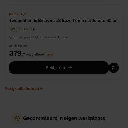
TWEEDEHANDS
UNIEK
BATAVUS
Tweedehands Batavus L2 have heren stadsfiets 60 cm
60 cm
28 inch
3 mnd garantie
Op voorraad:
Leiden
ACTIEPRIJS
379,-
was
399,-
−
5
%
Bekijk fiets
Bekijk alle
fietsen
→
Gecontroleerd in eigen werkplaats