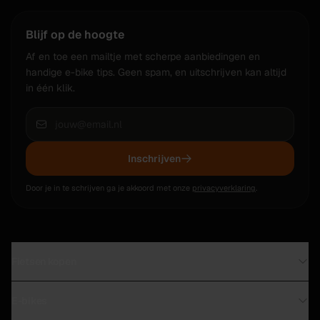
Blijf op de hoogte
Af en toe een mailtje met scherpe aanbiedingen en
handige e-bike tips. Geen spam, en uitschrijven kan altijd
in één klik.
Inschrijven
Door je in te schrijven ga je akkoord met onze
privacyverklaring
.
Fietsen kopen
Direct leverbaar in Leiden
E-bikes
Tweedehands fietsen