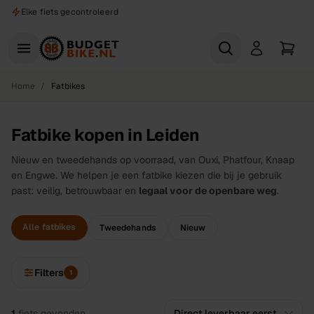
Naar hoofdinhoud
Elke fiets gecontroleerd
Home
/
Fatbikes
Fatbike kopen in Leiden
Nieuw en tweedehands op voorraad, van Ouxi, Phatfour, Knaap
en Engwe. We helpen je een fatbike kiezen die bij je gebruik
past: veilig, betrouwbaar en
legaal voor de openbare weg
.
Alle fatbikes
Tweedehands
Nieuw
Filters
1
Alle
fietsen
1
fiets
gevonden