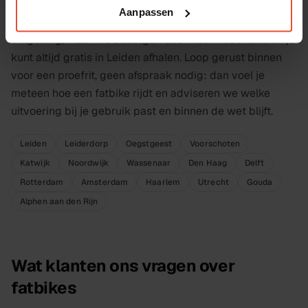
We hebben drie winkels in Leiden: aan de Flevoweg, op
Aanpassen
de Hogewoerd en bij de Haven. Veel rijders komen uit de
omgeving, maar we bezorgen door heel Nederland en je
kunt altijd gratis in Leiden afhalen. Loop gerust binnen
voor een proefrit, geen afspraak nodig: dan voel je
meteen hoe een fatbike rijdt en adviseren we welke
uitvoering bij je gebruik past en binnen de wet blijft.
Leiden
Leiderdorp
Oegstgeest
Voorschoten
Katwijk
Noordwijk
Wassenaar
Den Haag
Delft
Rotterdam
Amsterdam
Haarlem
Utrecht
Gouda
Alphen aan den Rijn
Wat klanten ons vragen over
fatbikes