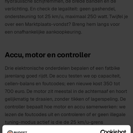
hydraulische schijfremmen, de brede banden en de
verlichting. En check de legaliteit: geen gashendel,
ondersteuning tot 25 km/u, maximaal 250 watt. Twijfel je
over een Marktplaats-vondst? Breng hem langs voor
een onafhankelijke aankoopkeuring.
Accu, motor en controller
Drie elektronische onderdelen bepalen of een fatbike
jarenlang goed rijdt. De accu testen we op capaciteit,
cellen-balans en foutcodes; een nieuwe kost 350 tot
700 euro. De motor zit meestal in de achternaaf en hoort
gelijkmatig te draaien, zonder tikken of lagerspeling. De
controller bepaalt hoe motor en accu samenwerken: we
lezen de foutcodes uit en controleren of er geen illegale
tuning-modus actief is die de 25 km/u-grens
overschrijdt.