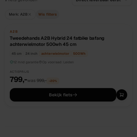
Merk: A2B
Wis filters
TWEEDEHANDS
UNIEK
A2B
Tweedehands A2B Hybrid 24 fatbike bafang
achterwielmotor 500wh 45 cm
45 cm
24 inch
achterwielmotor
500
Wh
12 mnd garantie
Op voorraad:
Leiden
ACTIEPRIJS
799,-
was
999,-
−
20
%
Bekijk fiets