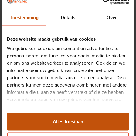
Toestemming
Details
Over
Fatbike reparatie en onderhoud in
Leiden
Deze website maakt gebruik van cookies
In onze
werkplaats in Leiden
repareren we alle fatbikes
We gebruiken cookies om content en advertenties te
zelf, van Ouxi en Phatfour tot Knaap, Doppio en Engwe:
personaliseren, om functies voor social media te bieden
banden plakken, remmen ontluchten, motor- en
en om ons websiteverkeer te analyseren. Ook delen we
controllerdiagnose en accu-vervanging. We werken
informatie over uw gebruik van onze site met onze
alleen aan modellen die binnen de regels vallen voor de
partners voor social media, adverteren en analyse. Deze
openbare weg. Fatbike-banden van 3,8 tot 4,5 inch
partners kunnen deze gegevens combineren met andere
hebben we op voorraad.
informatie die u aan ze heeft verstrekt of die ze hebben
verzameld op basis van uw gebruik van hun services.
Fatbike kopen in Leiden en
Alles toestaan
omgeving