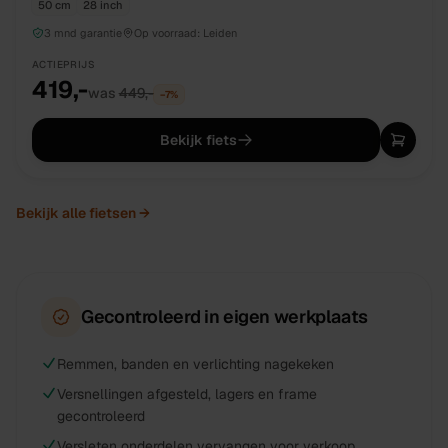
50 cm
28 inch
3 mnd garantie
Op voorraad:
Leiden
ACTIEPRIJS
419,-
was
449,-
−
7
%
Bekijk fiets
Bekijk alle
fietsen
→
Gecontroleerd in eigen werkplaats
Remmen, banden en verlichting nagekeken
Versnellingen afgesteld, lagers en frame
gecontroleerd
Versleten onderdelen vervangen voor verkoop