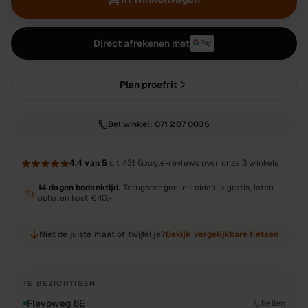
Direct afrekenen met
Plan proefrit
Bel winkel:
071 207 0035
4,4
van 5
uit
431
Google-reviews over onze 3 winkels
14 dagen bedenktijd.
Terugbrengen in Leiden is gratis, laten
ophalen kost
€40,-
Niet de juiste maat of twijfel je?
Bekijk vergelijkbare fietsen
TE BEZICHTIGEN
Flevoweg 6E
bellen