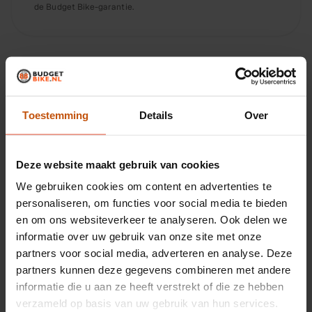
de Budget Bike-garantie.
Wat onze monteur ervan vindt
Toestemming
Details
Over
Praktische transportfiets voor dagelijks stadse
gebruik
Deze website maakt gebruik van cookies
Naafversnelling, onderhoudsarm en betrouwbaar
We gebruiken cookies om content en advertenties te
57 cm frame, 28 inch wielen, stevig ontwerp
personaliseren, om functies voor social media te bieden
en om ons websiteverkeer te analyseren. Ook delen we
Tweedehands, gecontroleerd, rijklaar en betaalbaar
informatie over uw gebruik van onze site met onze
partners voor social media, adverteren en analyse. Deze
partners kunnen deze gegevens combineren met andere
informatie die u aan ze heeft verstrekt of die ze hebben
Soortgelijke fietsen
verzameld op basis van uw gebruik van hun services.