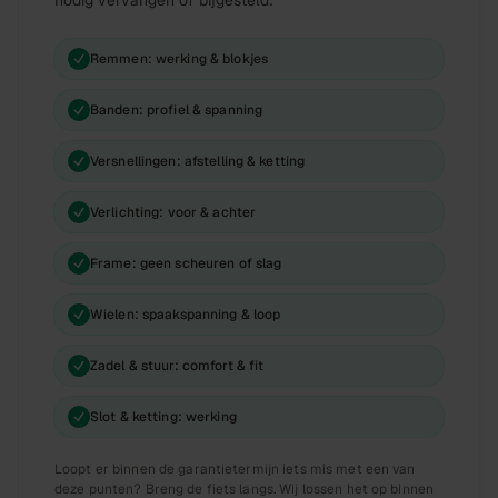
nodig vervangen of bijgesteld:
Remmen: werking & blokjes
Banden: profiel & spanning
Versnellingen: afstelling & ketting
Verlichting: voor & achter
Frame: geen scheuren of slag
Wielen: spaakspanning & loop
Zadel & stuur: comfort & fit
Slot & ketting: werking
Loopt er binnen de garantietermijn iets mis met een van
deze punten? Breng de fiets langs. Wij lossen het op binnen