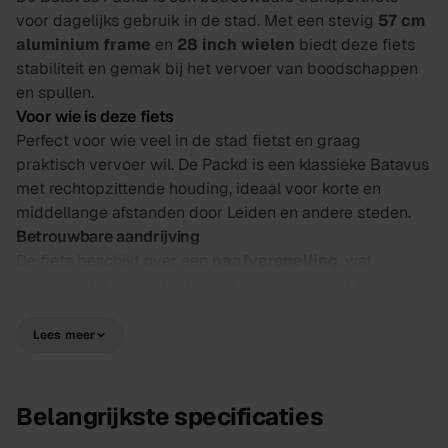
voor dagelijks gebruik in de stad. Met een stevig
57 cm
aluminium frame
en
28 inch wielen
biedt deze fiets
stabiliteit en gemak bij het vervoer van boodschappen
en spullen.
Voor wie is deze fiets
Perfect voor wie veel in de stad fietst en graag
praktisch vervoer wil. De Packd is een klassieke Batavus
met rechtopzittende houding, ideaal voor korte en
middellange afstanden door Leiden en andere steden.
Betrouwbare aandrijving
De fiets beschikt over een
naafversnelling
, wat
betekent dat je zonder moeite van versnelling kunt
wisselen, ook terwijl je stilstaat. Dit is ideaal voor
stadsverkeer waar je vaak moet stoppen en starten.
Lees meer
Onderhoudsarm en duurzaam.
Veilig en compleet uitgerust
De Packd komt standaard met praktische voorzieningen
Belangrijkste specificaties
voor dagelijks gebruik: betrouwbare remmen,