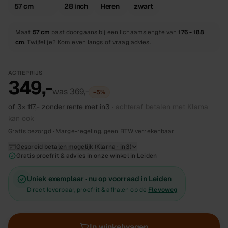
57 cm
28 inch
Heren
zwart
Maat
57 cm
past doorgaans bij een lichaamslengte van
176 - 188
cm
. Twijfel je? Kom even langs of vraag advies.
ACTIEPRIJS
349,-
was
369,-
−
5
%
of 3×
117,-
zonder rente met in3
· achteraf betalen met Klarna
kan ook
Gratis bezorgd · Marge-regeling, geen BTW verrekenbaar
Gespreid betalen mogelijk (Klarna · in3)
Gratis proefrit & advies in onze winkel in Leiden
Uniek exemplaar · nu op voorraad in Leiden
Direct leverbaar, proefrit & afhalen op de
Flevoweg
In winkelwagen