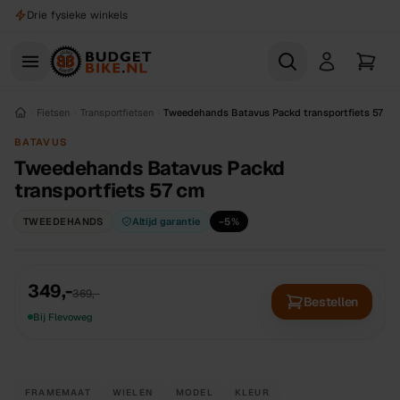
Naar hoofdinhoud
Drie fysieke winkels
Fietsen
Transportfietsen
Tweedehands Batavus Packd transportfiets 57 cm
BATAVUS
Tweedehands Batavus Packd
transportfiets 57 cm
TWEEDEHANDS
Altijd garantie
−
5
%
349,-
369,-
Bestellen
Bij Flevoweg
FRAMEMAAT
WIELEN
MODEL
KLEUR