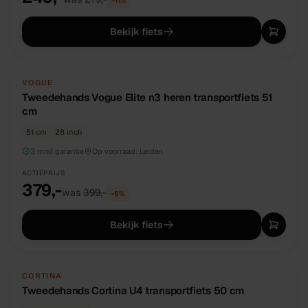
−
11
%
Bekijk fiets
TWEEDEHANDS
UNIEK
VOGUE
Tweedehands Vogue Elite n3 heren transportfiets 51
cm
51 cm
28 inch
3 mnd garantie
Op voorraad:
Leiden
ACTIEPRIJS
379,-
was
399,-
−
5
%
Bekijk fiets
TWEEDEHANDS
UNIEK
CORTINA
Tweedehands Cortina U4 transportfiets 50 cm