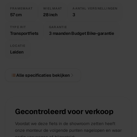
reflectoren en een stevig frame dat tegen een stootje
kan. Geschikt voor het vervoer van fietskrat of rugzak.
FRAMEMAAT
WIELMAAT
AANTAL VERSNELLINGEN
57 cm
28 inch
3
Rijklaar geleverd
Deze tweedehands fiets is door onze werkplaats in
TYPE RIT
GARANTIE
Leiden goed gecontroleerd en afgesteld. Je fietst direct
Transportfiets
3 maanden Budget Bike-garantie
weg. Inclusief garantie bij Budget Bike. Levering door
heel Nederland of afhalen in een van onze winkels.
LOCATIE
Leiden
Alle specificaties bekijken
Gecontroleerd voor verkoop
Voordat we deze
fiets
in de showroom zetten heeft
onze monteur de volgende punten nagelopen en waar