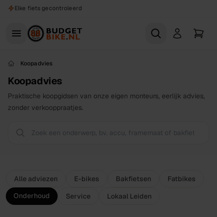
Naar hoofdinhoud
Elke fiets gecontroleerd
Koopadvies
Koopadvies
Praktische koopgidsen van onze eigen monteurs, eerlijk advies,
zonder verkooppraatjes.
Alle adviezen
E-bikes
Bakfietsen
Fatbikes
Onderhoud
Service
Lokaal Leiden