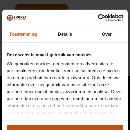
Bekijk het aanbod
Neem contact op
Toestemming
Details
Over
Deze website maakt gebruik van cookies
We gebruiken cookies om content en advertenties te
personaliseren, om functies voor social media te bieden
en om ons websiteverkeer te analyseren. Ook delen we
informatie over uw gebruik van onze site met onze
partners voor social media, adverteren en analyse. Deze
partners kunnen deze gegevens combineren met andere
informatie die u aan ze heeft verstrekt of die ze hebben
verzameld op basis van uw gebruik van hun services.
Tweedehands fietsen, e-bikes en fietsreparatie sinds
2010. Online oriënteren, proefrijden in Leiden, bezorging
door heel Nederland.