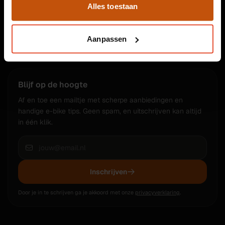
Alles toestaan
30.000+ fietsen verkocht
Eigen werkplaats
Aanpassen
3 winkels in Leiden
Garantie op elke fiets
Blijf op de hoogte
Af en toe een mailtje met scherpe aanbiedingen en
handige e-bike tips. Geen spam, en uitschrijven kan altijd
in één klik.
Inschrijven
Door je in te schrijven ga je akkoord met onze
privacyverklaring
.