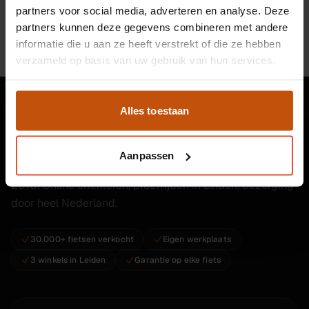
partners voor social media, adverteren en analyse. Deze
partners kunnen deze gegevens combineren met andere
informatie die u aan ze heeft verstrekt of die ze hebben
verzameld op basis van uw gebruik van hun services.
Alles toestaan
Aanpassen
Tweedehands fietsen, e-bikes en fietsreparatie sinds
2010. Online oriënteren, proefrijden in Leiden, bezorging
door heel Nederland.
30.000+ fietsen verkocht
Eigen werkplaats
3 winkels in Leiden
Garantie op elke fiets