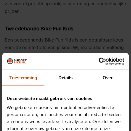
zijn vooral gericht op vrolijke uitstraling en aantrekkelijke
prijzen.
Tweedehands Bike Fun Kids
Een tweedehands Bike Fun Kids is een betaalbare keus
voor de eerste fiets van je kind. Wij maken hem volledig
rijklaar.
Toestemming
Details
Over
Verder kijken
Deze website maakt gebruik van cookies
Elektrische fietsen
Alle fietsen
We gebruiken cookies om content en advertenties te
Tweedehands e-bikes
Tweedehands fietsen
personaliseren, om functies voor social media te bieden
en om ons websiteverkeer te analyseren. Ook delen we
Alle merken
informatie over uw gebruik van onze site met onze