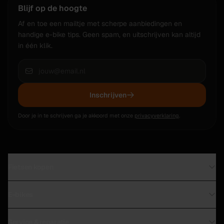
Blijf op de hoogte
Af en toe een mailtje met scherpe aanbiedingen en
handige e-bike tips. Geen spam, en uitschrijven kan altijd
in één klik.
Inschrijven
Door je in te schrijven ga je akkoord met onze
privacyverklaring
.
Fietsen kopen
Direct leverbaar in Leiden
E-bikes
Tweedehands fietsen
Premium e-bike outlet
Stadsfietsen
Service & reparatie