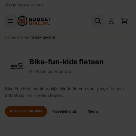
Naar hoofdinhoud
Drie fysieke winkels
Home
/
Merken
/
Bike-fun-kids
Bike-fun-kids fietsen
0
fietsen
op voorraad
Bike Fun Kids maakt vrolijke kinderfietsen voor jonge fietsers,
betaalbaar en in vele kleuren.
Alle Bike-fun-kids
Tweedehands
Nieuw